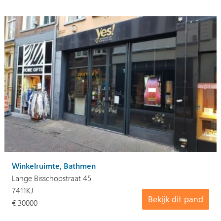
Winkelruimte, Bathmen
Lange Bisschopstraat 45
7411KJ
Bekijk dit pand
€ 30000