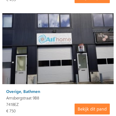
Overige, Bathmen
Arnsbergstraat 9B8
7418EZ
Bekijk dit pand
€ 750