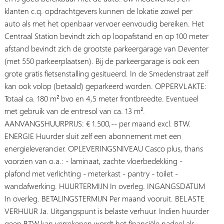
klanten c.q. opdrachtgevers kunnen de lokatie zowel per
auto als met het openbaar vervoer eenvoudig bereiken. Het
Centraal Station bevindt zich op loopafstand en op 100 meter
afstand bevindt zich de grootste parkeergarage van Deventer
(met 550 parkeerplaatsen). Bij de parkeergarage is ook een
grote gratis fietsenstalling gesitueerd. In de Smedenstraat zelf
kan ook volop (betaald) geparkeerd worden. OPPERVLAKTE:
Totaal ca. 180 m² bvo en 4,5 meter frontbreedte. Eventueel
met gebruik van de entresol van ca. 13 m².
AANVANGSHUURPRIJS: € 1.500,-- per maand excl. BTW.
ENERGIE Huurder sluit zelf een abonnement met een
energieleverancier. OPLEVERINGSNIVEAU Casco plus, thans
voorzien van o.a.: - laminaat, zachte vloerbedekking -
plafond met verlichting - meterkast - pantry - toilet -
wandafwerking. HUURTERMIJN In overleg. INGANGSDATUM
In overleg. BETALINGSTERMIJN Per maand vooruit. BELASTE
VERHUUR Ja. Uitgangspunt is belaste verhuur. Indien huurder
geen BTW kan verrekenen wordt het financiële nadeel als