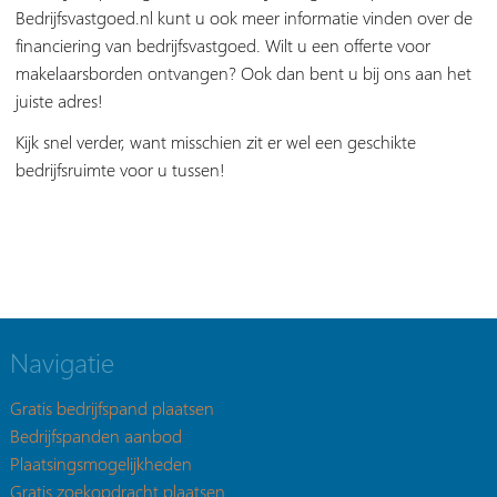
Bedrijfsvastgoed.nl kunt u ook meer informatie vinden over de
financiering van bedrijfsvastgoed. Wilt u een offerte voor
makelaarsborden ontvangen? Ook dan bent u bij ons aan het
juiste adres!
Kijk snel verder, want misschien zit er wel een geschikte
bedrijfsruimte voor u tussen!
Navigatie
Gratis bedrijfspand plaatsen
Bedrijfspanden aanbod
Plaatsingsmogelijkheden
Gratis zoekopdracht plaatsen