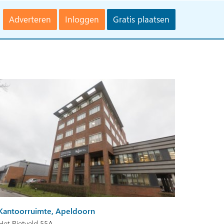
Adverteren
Inloggen
Gratis plaatsen
Kantoorruimte, Apeldoorn
Het Rietveld 55A