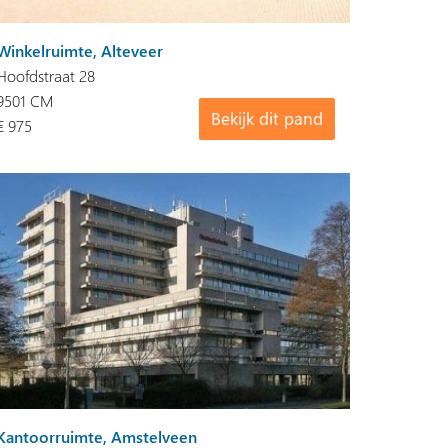
Winkelruimte, Alteveer
Hoofdstraat 28
9501 CM
Bekijk dit pand
€ 975
Kantoorruimte, Amstelveen