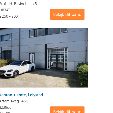
Prof. J.H. Bavincklaan 5
1183AT
Bekijk dit pand
€ 250 - 200…
Kantoorruimte, Lelystad
Artemisweg 145L
8239dd
Bekijk dit pand