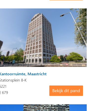
Kantoorruimte, Maastricht
Stationsplein 8-K
6221
Bekijk dit pand
€ 679