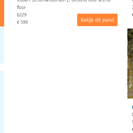
floor
6229
Bekijk dit pand
€ 599