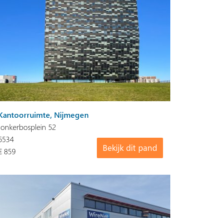
Kantoorruimte, Nijmegen
Jonkerbosplein 52
6534
Bekijk dit pand
€ 859