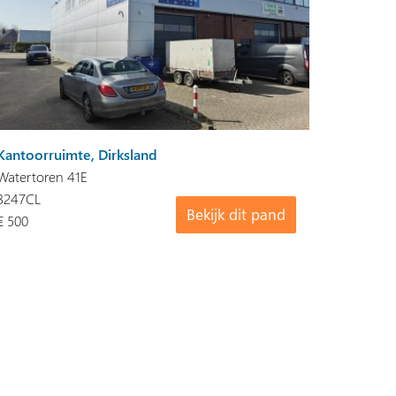
Kantoorruimte, Dirksland
Watertoren 41E
3247CL
Bekijk dit pand
€ 500