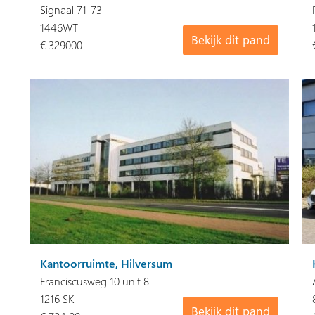
Signaal 71-73
1446WT
Bekijk dit pand
€ 329000
Kantoorruimte, Hilversum
Franciscusweg 10 unit 8
1216 SK
Bekijk dit pand