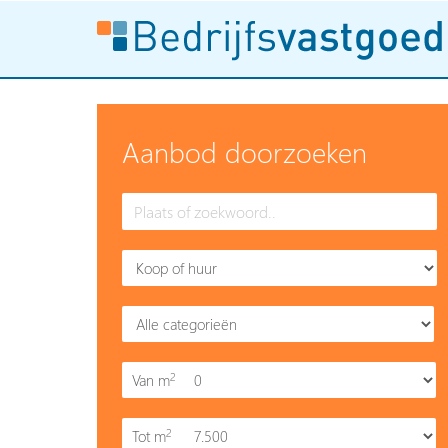
Aanbod doorzoeken
2
Van m
2
Tot m