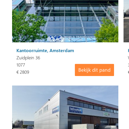
Kantoorruimte, Amsterdam
Zuidplein 36
1077
Bekijk dit pand
€ 2809