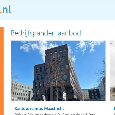
Bedrijfspanden aanbod
Kantoorruimte, Maastricht
Robert Schumandomein 2, Ground floor & 2nd