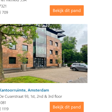
7321
Bekijk dit pand
€ 709
Kantoorruimte, Amsterdam
De Cuserstraat 93, 1st, 2nd & 3rd floor
1081
Bekijk dit pand
€ 1119