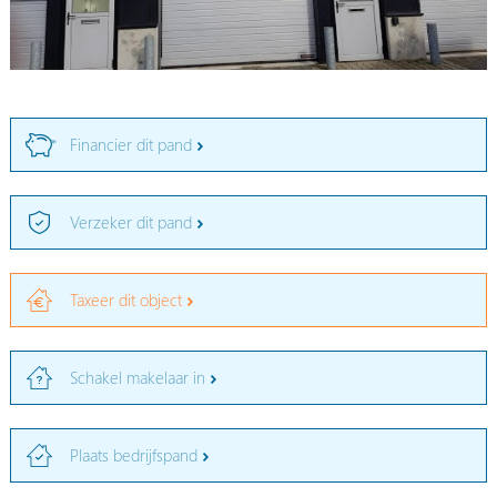
Financier dit pand
Verzeker dit pand
Taxeer dit object
Schakel makelaar in
Plaats bedrijfspand