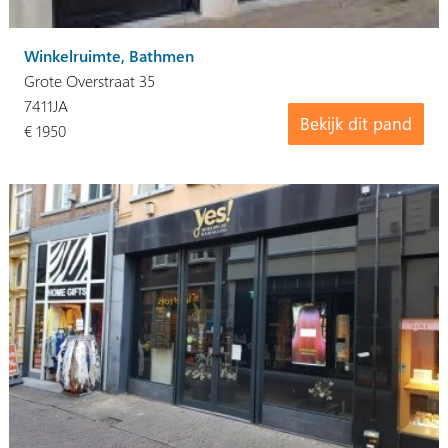
Winkelruimte, Bathmen
Grote Overstraat 35
7411JA
Bekijk dit pand
€ 1950