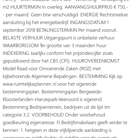
m2 HUURTERMIJN In overleg. AANVANGSHUURPRIJS € 750,-
- per maand. Geen btw verschuldigd. ENERGIE Rechtstreekse
aansluiting bij het energiebedrijf. INGANGSDATUM 1
september 2018 BETALINGSTERMIJN Per maand vooruit.
BELASTE VERHUUR Uitgangspunt is onbelaste verhuur.
WAARBORGSOM Ter grootte van 3 maanden huur
INDEXERING Jaarlijks conform het prijsindexcijfer zoals
gepubliceerd door het CBS (CPI). HUUROVEREENKOMST
Model Raad voor Onroerende Zaken (ROZ) met
bijbehorende Algemene Bepalingen. BESTEMMING Kijk op
www.ruimtelijkeplannen.nl voor het vigerende
bestemmingsplan. Bestemmingsplan Bergweide-
Kloosterlanden-Hanzepark-Veenoord is vigerend.
Bestemming Bedrijventerrein, bedrijven uit de lijst tm
categorie 3.2. VOORBEHOUD Onder voorbehoud
goedkeuring eigenaresse. FJ Bedrijfsmakelaars geeft verder te
kennen: 1. hetgeen in deze vrijblijvende aanbieding is
weergegeven geldt slechts als richtlijn voor de eventuele