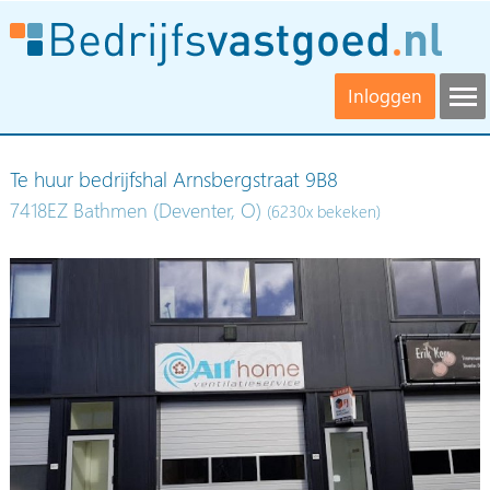
Inloggen
Te huur bedrijfshal Arnsbergstraat 9B8
7418EZ Bathmen (Deventer, O)
(6230x bekeken)