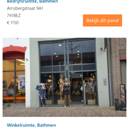
Bedrijfsruimte, Bathmen
Arnsbergstraat 9A1
7418EZ
Bekijk dit pand
€ 1150
Winkelruimte, Bathmen