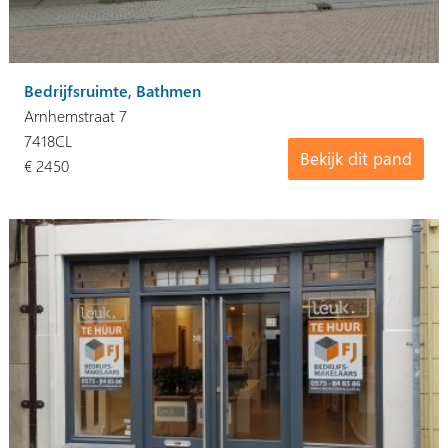
Bedrijfsruimte, Bathmen
Arnhemstraat 7
7418CL
Bekijk dit pand
€ 2450