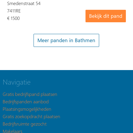
Smedenstraat 54
7411RE
Bekijk dit pand
€ 1500
Meer panden in Bathmen
Navigatie
Gratis bedrijfspand plaatsen
Bedrijfspanden aanbod
Plaatsingsmogelijkheden
Gratis zoekopdracht plaatsen
Bedrijfsruimte gezocht
Makelaars