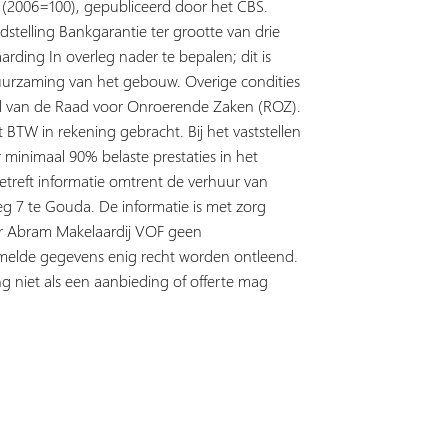
s (2006=100), gepubliceerd door het CBS.
dstelling Bankgarantie ter grootte van drie
rding In overleg nader te bepalen; dit is
uurzaming van het gebouw. Overige condities
l van de Raad voor Onroerende Zaken (ROZ).
BTW in rekening gebracht. Bij het vaststellen
 minimaal 90% belaste prestaties in het
treft informatie omtrent de verhuur van
7 te Gouda. De informatie is met zorg
or Abram Makelaardij VOF geen
melde gegevens enig recht worden ontleend.
ng niet als een aanbieding of offerte mag