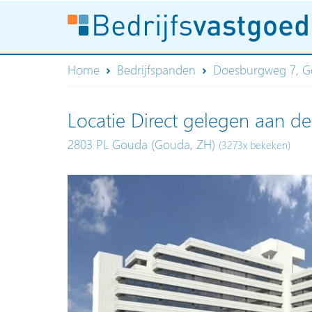
Home
Bedrijfspanden
Doesburgweg 7, 
Locatie Direct gelegen aan de
2803 PL Gouda (Gouda, ZH)
(3273x bekeken)