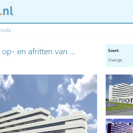
Gouda
 op- en afritten van …
Soort:
Overige