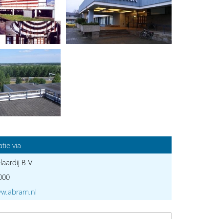
tie via
ardij B.V.
000
ww.abram.nl