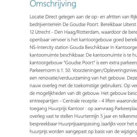
Omschrijving
Locatie Direct gelegen aan de op- en afritten van Rij
bedrijventerrein De Goudse Poort. Bereikbaar Uiters
12 Utrecht - Den Haag/Rotterdam, waardoor de bere
openbaar vervoer is het kantoorgebouw goed bereik
NS-Intercity station Gouda Beschikbaar In Kantoorge
kantoorruimte beschikbaar. De kantoorruimte is te hu
kantoorgebouw “Goudse Poort” is een extra parkeerd
Parkeernorm is 1: 50. Voorzieningen/Opleveringsniv
een renovatie/verduurzaming van het gebouw. Dez
nauw overleg met de toekomstige gebruikers. Op ver
de mogelijkheden van dit gebouw. Het gebouw beschi
entreepartijen - Centrale receptie - 4 liften waaronde
toegang Huurprijs Kantoor : op aanvraag Parkeerpla
overleg vast te stellen Huurtermijn 5 jaar en telkenm
bespreekbaar Huurprijsaanpassing Jaarlijks voor het 
huurprijs worden aangepast op basis van de wijzigin