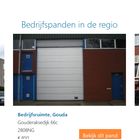
Bedrijfspanden in de regio
Bedrijfsruimte, Gouda
Gouderaksedijk 66c
2808NG
Bekijk dit pand
€ 850