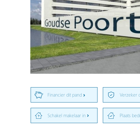
Financier dit pand
Verzeker 
Schakel makelaar in
Plaats bed