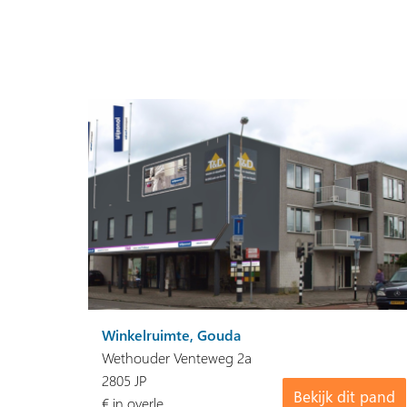
Winkelruimte, Gouda
Wethouder Venteweg 2a
2805 JP
Bekijk dit pand
€ in overle…