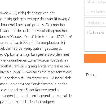
ksweg A-12, nabij de entree van het
t gunstig gelegen ten opzichte van Rijksweg A-
ikbaarheid per auto goed is. Ook met het
baar door de snelle busverbinding met het
bouw “Goudse Poort” is in totaal ca 17.764 m²
ur vanaf ca. 6.000 m². Parkeerplaatsen Bij
ek van 186 parkeerplaatsen gesitueerd.
eau Op korte termijn kan gestart worden met
e werkzaamheden zullen worden bepaald in
zoek sturen wij u graag enige impressies van
kt o.a. over: - Tweetal ruime representatieve
Delen:
r 1 goederenlift - Toiletgroepen - Mindervalide
atsen : op aanvraag Servicekosten in nader
ale verlengd met 5 jaar Kortere termijn
eerst één jaar na datum ingebruikname, zal de
g van het maandindexcijfer volgens