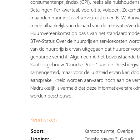
consumentenprijsindex (CPI), reeks alle huishouden
Betalingen Per kwartaal, vooruit te voldoen. Zekerhei
maanden huur inclusief servicekosten en BTW. Aanvaa
mede afhankelijk van de aard van de renovatie/verd
Huurovereenkomst op basis van het standaardmode
BTW-Status Over de huurprijs en servicekosten wordt 
van de huurprijs is ervan uitgegaan dat huurder voor
gehuurde verricht. Algemeen Al het bovenstaande be
Kantoorgebouw “Goudse Poort” aan de Doesburgweg 
samengesteld, maar voor de juistheid ervan kan do
aansprakelijkheid worden aanvaard noch aan de ver
Nadrukkelijk is vermeld dat deze informatieverstrekki
worden beschouwd.
Kenmerken
Soort:
Kantoorruimte, Overige
Ligging:
Doesburgweg 7, Gouda