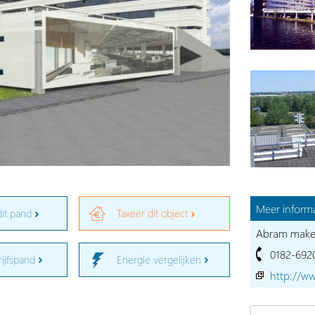
Meer informa
dit pand
Taxeer dit object
Abram makela
0182-692
rijfspand
Energie vergelijken
http://w