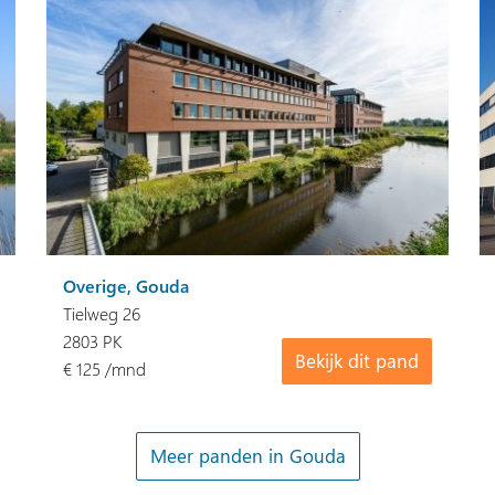
Overige, Gouda
Tielweg 26
2803 PK
Bekijk dit pand
€ 125 /mnd
Meer panden in Gouda