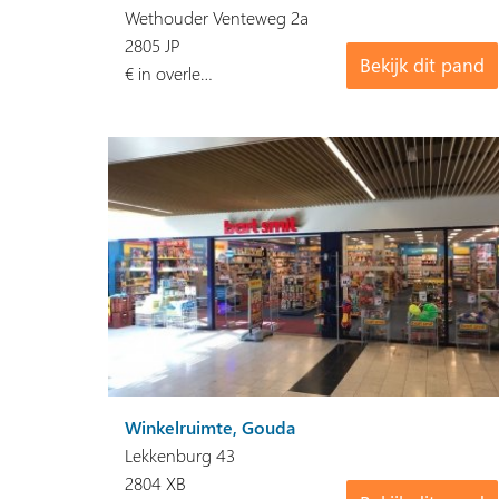
Wethouder Venteweg 2a
2805 JP
Bekijk dit pand
€ in overle…
Winkelruimte, Gouda
Lekkenburg 43
2804 XB