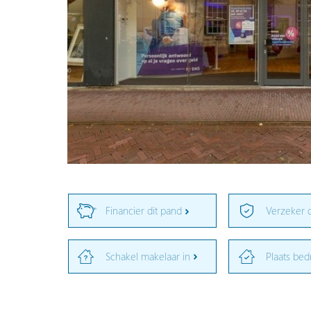
Financier dit pand
Verzeker 
Schakel makelaar in
Plaats bed