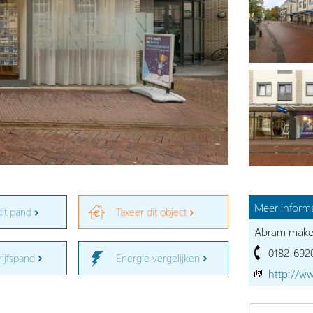
Meer informa
dit pand
Taxeer dit object
Abram makela
0182-692
rijfspand
Energie vergelijken
http://w