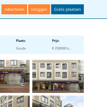
Adverteren
Inloggen
Gratis plaatsen
Plaats:
Prijs:
Gouda
€ 2500000 k.…