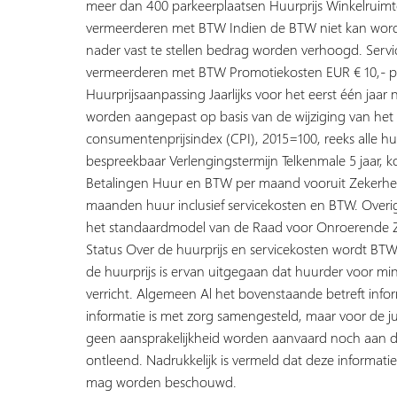
meer dan 400 parkeerplaatsen Huurprijs Winkelruimt
vermeerderen met BTW Indien de BTW niet kan worde
nader vast te stellen bedrag worden verhoogd. Servic
vermeerderen met BTW Promotiekosten EUR € 10,- pe
Huurprijsaanpassing Jaarlijks voor het eerst één jaa
worden aangepast op basis van de wijziging van het
consumentenprijsindex (CPI), 2015=100, reeks alle hu
bespreekbaar Verlengingstermijn Telkenmale 5 jaar,
Betalingen Huur en BTW per maand vooruit Zekerheid
maanden huur inclusief servicekosten en BTW. Overi
het standaardmodel van de Raad voor Onroerende Z
Status Over de huurprijs en servicekosten wordt BTW 
de huurprijs is ervan uitgegaan dat huurder voor mi
verricht. Algemeen Al het bovenstaande betreft info
informatie is met zorg samengesteld, maar voor de j
geen aansprakelijkheid worden aanvaard noch aan 
ontleend. Nadrukkelijk is vermeld dat deze informatie
mag worden beschouwd.