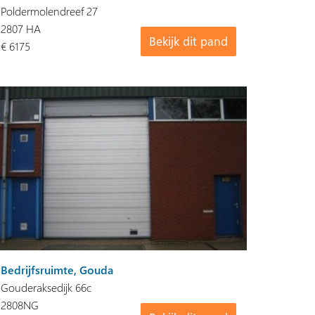
Poldermolendreef 27
2807 HA
Bekijk dit pand
€ 6175
Bedrijfsruimte, Gouda
Gouderaksedijk 66c
2808NG