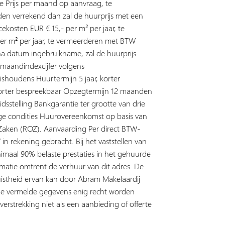
e Prijs per maand op aanvraag, te
n verrekend dan zal de huurprijs met een
ekosten EUR € 15,- per m² per jaar, te
r m² per jaar, te vermeerderen met BTW
r na datum ingebruikname, zal de huurprijs
 maandindexcijfer volgens
ishoudens Huurtermijn 5 jaar, korter
 korter bespreekbaar Opzegtermijn 12 maanden
sstelling Bankgarantie ter grootte van drie
ge condities Huurovereenkomst op basis van
aken (ROZ). Aanvaarding Per direct BTW-
in rekening gebracht. Bij het vaststellen van
nimaal 90% belaste prestaties in het gehuurde
rmatie omtrent de verhuur van dit adres. De
uistheid ervan kan door Abram Makelaardij
de vermelde gegevens enig recht worden
verstrekking niet als een aanbieding of offerte