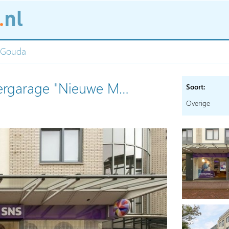
, Gouda
eergarage "Nieuwe M…
Soort:
Overige