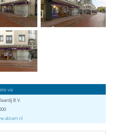
tie via
ardij B.V.
000
ww.abram.nl