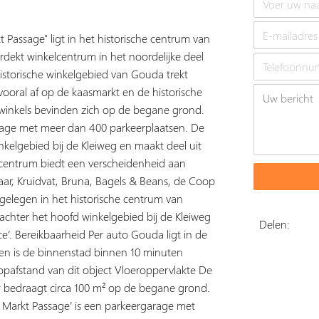
assage" ligt in het historische centrum van
dekt winkelcentrum in het noordelijke deel
istorische winkelgebied van Gouda trekt
ooral af op de kaasmarkt en de historische
 winkels bevinden zich op de begane grond.
rage met meer dan 400 parkeerplaatsen. De
nkelgebied bij de Kleiweg en maakt deel uit
centrum biedt een verscheidenheid aan
aar, Kruidvat, Bruna, Bagels & Beans, de Coop
 gelegen in het historische centrum van
achter het hoofd winkelgebied bij de Kleiweg
Delen:
e’. Bereikbaarheid Per auto Gouda ligt in de
en is de binnenstad binnen 10 minuten
loopafstand van dit object Vloeroppervlakte De
w bedraagt circa 100 m² op de begane grond.
 Markt Passage’ is een parkeergarage met