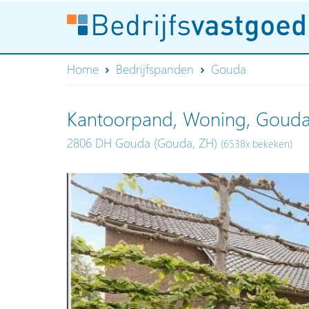
Home
Bedrijfspanden
Gouda
Kantoorpand, Woning, Goud
2806 DH Gouda (Gouda, ZH)
(6538x bekeken)