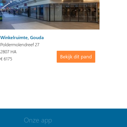
Winkelruimte, Gouda
Poldermolendreef 27
2807 HA
Bekijk dit pand
€ 6175
Onze app