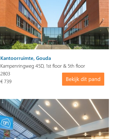
Kantoorruimte, Gouda
Kampenringweg 45D, 1st floor & 5th floor
2803
Bekijk dit pand
€ 739