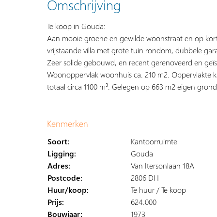
Omschrijving
Te koop in Gouda:
Aan mooie groene en gewilde woonstraat en op kort
vrijstaande villa met grote tuin rondom, dubbele gar
Zeer solide gebouwd, en recent gerenoveerd en geïs
Woonoppervlak woonhuis ca. 210 m2. Oppervlakte k
totaal circa 1100 m³. Gelegen op 663 m2 eigen grond
Kenmerken
Soort:
Kantoorruimte
Ligging:
Gouda
Adres:
Van Itersonlaan 18A
Postcode:
2806 DH
Huur/koop:
Te huur / Te koop
Prijs:
624.000
Bouwjaar:
1973