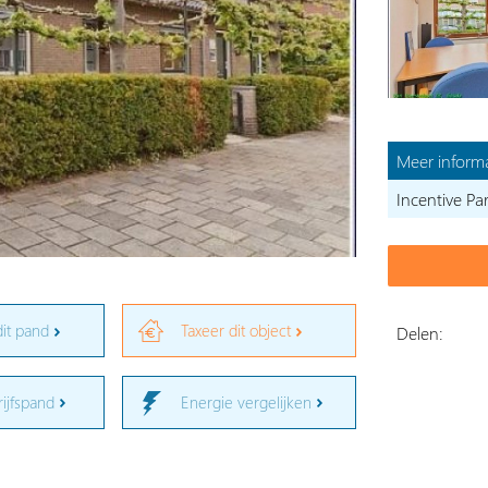
Meer informa
Incentive Pa
dit pand
Taxeer dit object
Delen:
rijfspand
Energie vergelijken