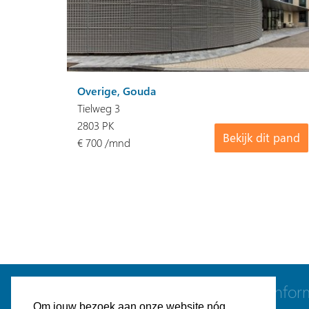
Overige, Gouda
Tielweg 3
2803 PK
Bekijk dit pand
€ 700 /mnd
Navigatie
Infor
Om jouw bezoek aan onze website nóg