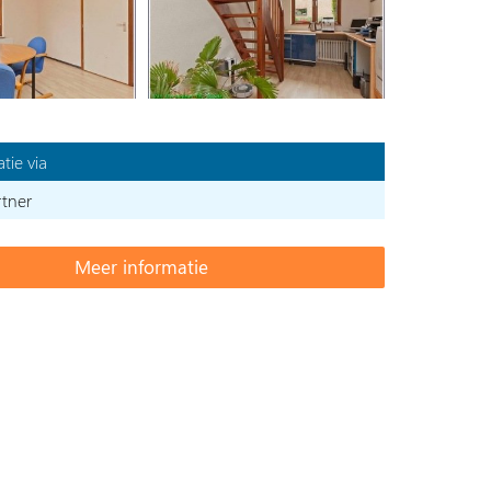
tie via
rtner