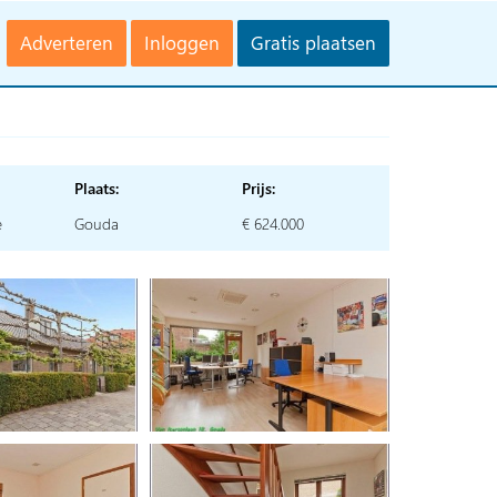
Adverteren
Inloggen
Gratis plaatsen
Plaats:
Prijs:
e
Gouda
€ 624.000