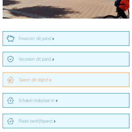
Financier dit pand
Verzeker dit pand
Taxeer dit object
Schakel makelaar in
Plaats bedrijfspand