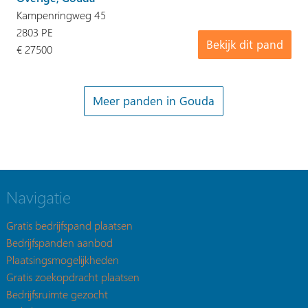
Kampenringweg 45
2803 PE
Bekijk dit pand
€ 27500
Meer panden in Gouda
Navigatie
Gratis bedrijfspand plaatsen
Bedrijfspanden aanbod
Plaatsingsmogelijkheden
Gratis zoekopdracht plaatsen
Bedrijfsruimte gezocht