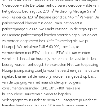
Vloeroppervlakte De totaal verhuurbare vloeroppervlakte van
het gebouw bedraagt ca. 270 m² Verdieping Metrage (in m²
v.v.o.) Kelder ca. 123 m² Begane grond ca. 146 m² Parkeren De
parkeermogelijkheden zijn goed. Nabij het object is
parkeergarage ‘De Nieuwe Markt Passage’. In de regio zijn er
ook andere parkeermogelijkheden Voorzieningen Het object
zal worden opgeleverd inclusief • Oplevering nieuwe pui
Huurprijs Winkelruimte EUR € 60.000,- per jaar, te
vermeerderen met BTW Indien de BTW niet kan worden
verrekend dan zal de huurprijs met een nader vast te stellen
bedrag worden verhoogd. Servicekosten Niet van toepassing
Huurprijsaanpassing Jaarlijks voor het eerst één jaar na datum
ingebruikname, zal de huurprijs worden aangepast op basis
van de wijziging van het maandindexcijfer volgens
consumentenprijsindex (CPI), 2015=100, reeks alle
huishoudens Huurtermijn Nader te bepalen
Verlengingstermijn Nader te bepalen Opzegtermijn Nader te
bepalen Betalingen Huur en BTW per kwartaal vooruit