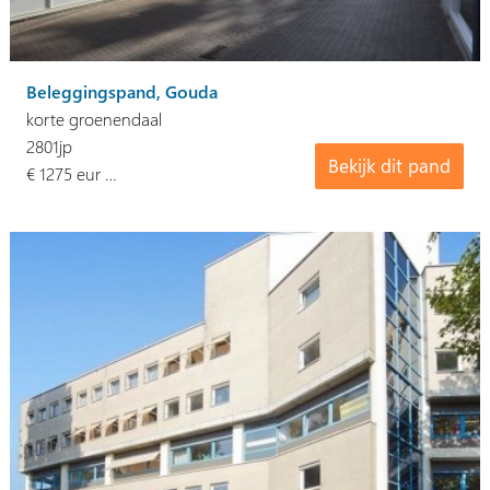
Beleggingspand, Gouda
korte groenendaal
2801jp
Bekijk dit pand
€ 1275 eur …