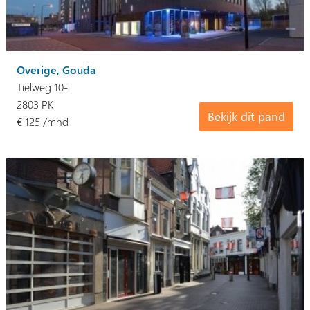
Overige, Gouda
Tielweg 10-.
2803 PK
Bekijk dit pand
€ 125 /mnd