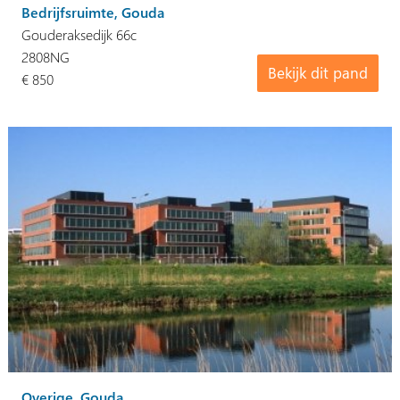
Bedrijfsruimte, Gouda
Gouderaksedijk 66c
2808NG
Bekijk dit pand
€ 850
Overige, Gouda