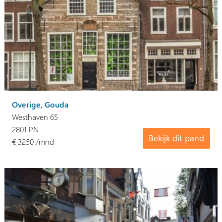
Overige, Gouda
Westhaven 65
2801 PN
Bekijk dit pand
€ 3250 /mnd