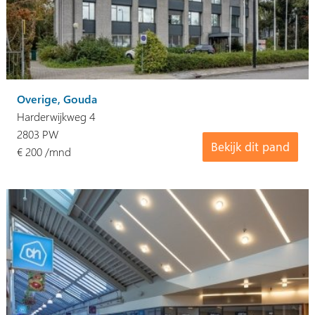
Overige, Gouda
Harderwijkweg 4
2803 PW
Bekijk dit pand
€ 200 /mnd