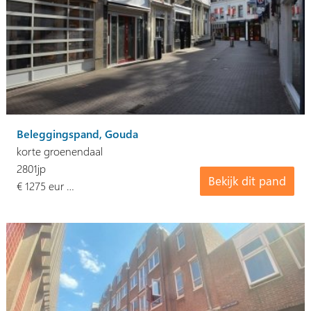
Beleggingspand, Gouda
korte groenendaal
2801jp
Bekijk dit pand
€ 1275 eur …