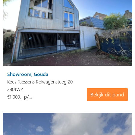
Showroom, Gouda
Kees Faessens Rolwagensteeg 20
2801WZ
Bekijk dit pand
€1.000,- p/…