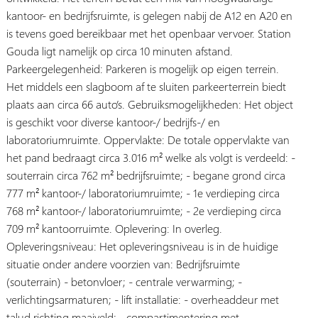
kantoor- en bedrijfsruimte, is gelegen nabij de A12 en A20 en
is tevens goed bereikbaar met het openbaar vervoer. Station
Gouda ligt namelijk op circa 10 minuten afstand.
Parkeergelegenheid: Parkeren is mogelijk op eigen terrein.
Het middels een slagboom af te sluiten parkeerterrein biedt
plaats aan circa 66 auto’s. Gebruiksmogelijkheden: Het object
is geschikt voor diverse kantoor-/ bedrijfs-/ en
laboratoriumruimte. Oppervlakte: De totale oppervlakte van
het pand bedraagt circa 3.016 m² welke als volgt is verdeeld: -
souterrain circa 762 m² bedrijfsruimte; - begane grond circa
777 m² kantoor-/ laboratoriumruimte; - 1e verdieping circa
768 m² kantoor-/ laboratoriumruimte; - 2e verdieping circa
709 m² kantoorruimte. Oplevering: In overleg.
Opleveringsniveau: Het opleveringsniveau is in de huidige
situatie onder andere voorzien van: Bedrijfsruimte
(souterrain) - betonvloer; - centrale verwarming; -
verlichtingsarmaturen; - lift installatie: - overheaddeur met
talud richting maaiveld; - compartimentering met