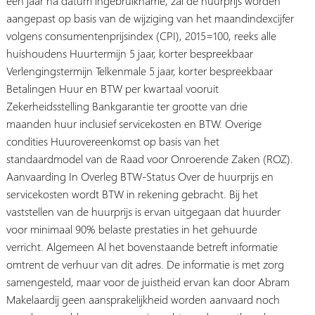
één jaar na datum ingebruikname, zal de huurprijs worden
aangepast op basis van de wijziging van het maandindexcijfer
volgens consumentenprijsindex (CPI), 2015=100, reeks alle
huishoudens Huurtermijn 5 jaar, korter bespreekbaar
Verlengingstermijn Telkenmale 5 jaar, korter bespreekbaar
Betalingen Huur en BTW per kwartaal vooruit
Zekerheidsstelling Bankgarantie ter grootte van drie
maanden huur inclusief servicekosten en BTW. Overige
condities Huurovereenkomst op basis van het
standaardmodel van de Raad voor Onroerende Zaken (ROZ).
Aanvaarding In Overleg BTW-Status Over de huurprijs en
servicekosten wordt BTW in rekening gebracht. Bij het
vaststellen van de huurprijs is ervan uitgegaan dat huurder
voor minimaal 90% belaste prestaties in het gehuurde
verricht. Algemeen Al het bovenstaande betreft informatie
omtrent de verhuur van dit adres. De informatie is met zorg
samengesteld, maar voor de juistheid ervan kan door Abram
Makelaardij geen aansprakelijkheid worden aanvaard noch