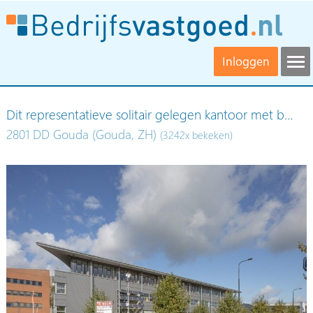
Inloggen
Dit representatieve solitair gelegen kantoor met b…
2801 DD Gouda (Gouda, ZH)
(3242x bekeken)