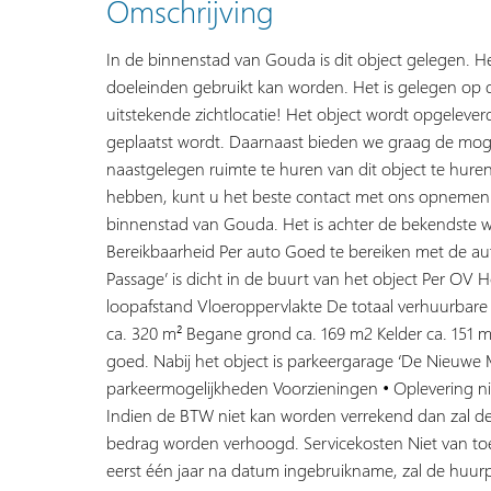
Omschrijving
In de binnenstad van Gouda is dit object gelegen. H
doeleinden gebruikt kan worden. Het is gelegen op
uitstekende zichtlocatie! Het object wordt opgelever
geplaatst wordt. Daarnaast bieden we graag de mog
naastgelegen ruimte te huren van dit object te huren
hebben, kunt u het beste contact met ons opnemen. 
binnenstad van Gouda. Het is achter de bekendste wi
Bereikbaarheid Per auto Goed te bereiken met de a
Passage’ is dicht in de buurt van het object Per OV H
loopafstand Vloeroppervlakte De totaal verhuurbar
ca. 320 m² Begane grond ca. 169 m2 Kelder ca. 151 
goed. Nabij het object is parkeergarage ‘De Nieuwe M
parkeermogelijkheden Voorzieningen • Oplevering nie
Indien de BTW niet kan worden verrekend dan zal de 
bedrag worden verhoogd. Servicekosten Niet van toep
eerst één jaar na datum ingebruikname, zal de huur