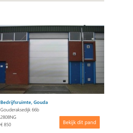
Bedrijfsruimte, Gouda
Gouderaksedijk 66b
2808NG
Bekijk dit pand
€ 850