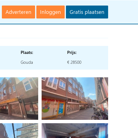
Adverteren
Inloggen
Gratis plaatsen
Plaats:
Prijs:
Gouda
€ 28500