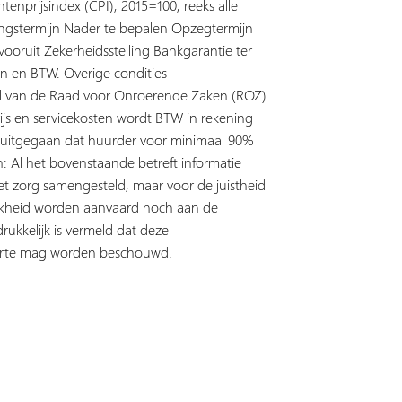
enprijsindex (CPI), 2015=100, reeks alle
ngstermijn Nader te bepalen Opzegtermijn
oruit Zekerheidsstelling Bankgarantie ter
en en BTW. Overige condities
l van de Raad voor Onroerende Zaken (ROZ).
js en servicekosten wordt BTW in rekening
van uitgegaan dat huurder voor minimaal 90%
n: Al het bovenstaande betreft informatie
et zorg samengesteld, maar voor de juistheid
ijkheid worden aanvaard noch aan de
ukkelijk is vermeld dat deze
fferte mag worden beschouwd.