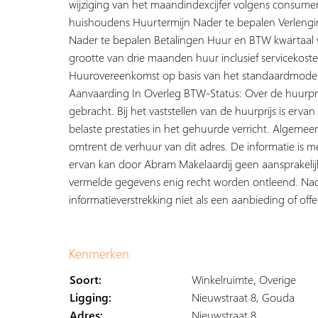
wijziging van het maandindexcijfer volgens consument
huishoudens Huurtermijn Nader te bepalen Verlengi
Nader te bepalen Betalingen Huur en BTW kwartaal vo
grootte van drie maanden huur inclusief servicekost
Huurovereenkomst op basis van het standaardmode
Aanvaarding In Overleg BTW-Status: Over de huurpri
gebracht. Bij het vaststellen van de huurprijs is er
belaste prestaties in het gehuurde verricht. Algemee
omtrent de verhuur van dit adres. De informatie is m
ervan kan door Abram Makelaardij geen aansprakel
vermelde gegevens enig recht worden ontleend. Nadr
informatieverstrekking niet als een aanbieding of o
Kenmerken
Soort:
Winkelruimte, Overige
Ligging:
Nieuwstraat 8, Gouda
Adres:
Nieuwstraat 8