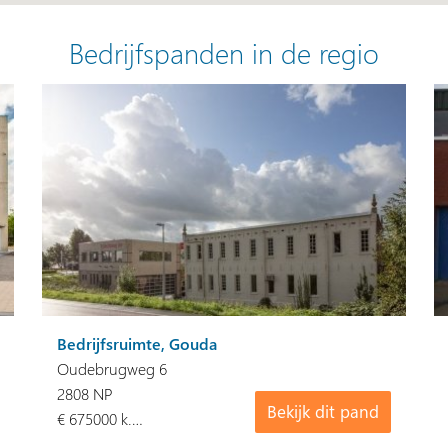
Bedrijfspanden in de regio
Bedrijfsruimte, Gouda
Oudebrugweg 6
2808 NP
Bekijk dit pand
€ 675000 k.…