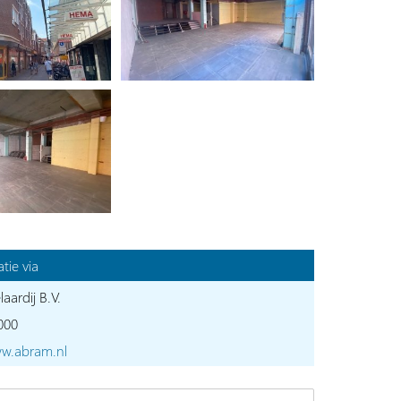
tie via
ardij B.V.
000
ww.abram.nl