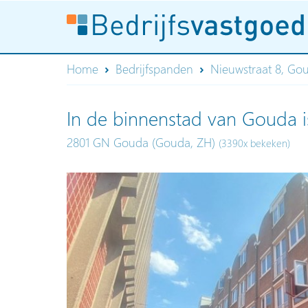
Home
Bedrijfspanden
Nieuwstraat 8, Go
In de binnenstad van Gouda i
2801 GN Gouda (Gouda, ZH)
(3390x bekeken)