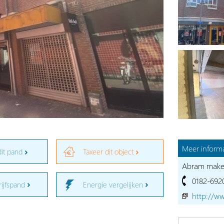
Meer informa
dit pand
Taxeer dit object
Abram makela
0182-692
rijfspand
Energie vergelijken
http://w