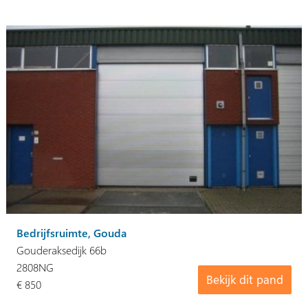
Bedrijfsruimte, Gouda
Gouderaksedijk 66b
2808NG
Bekijk dit pand
€ 850