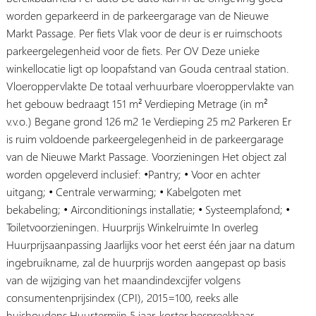
worden geparkeerd in de parkeergarage van de Nieuwe
Markt Passage. Per fiets Vlak voor de deur is er ruimschoots
parkeergelegenheid voor de fiets. Per OV Deze unieke
winkellocatie ligt op loopafstand van Gouda centraal station.
Vloeroppervlakte De totaal verhuurbare vloeroppervlakte van
het gebouw bedraagt 151 m² Verdieping Metrage (in m²
v.v.o.) Begane grond 126 m2 1e Verdieping 25 m2 Parkeren Er
is ruim voldoende parkeergelegenheid in de parkeergarage
van de Nieuwe Markt Passage. Voorzieningen Het object zal
worden opgeleverd inclusief: •Pantry; • Voor en achter
uitgang; • Centrale verwarming; • Kabelgoten met
bekabeling; • Airconditionings installatie; • Systeemplafond; •
Toiletvoorzieningen. Huurprijs Winkelruimte In overleg
Huurprijsaanpassing Jaarlijks voor het eerst één jaar na datum
ingebruikname, zal de huurprijs worden aangepast op basis
van de wijziging van het maandindexcijfer volgens
consumentenprijsindex (CPI), 2015=100, reeks alle
huishoudens Huurtermijn 5 jaar, korter bespreekbaar