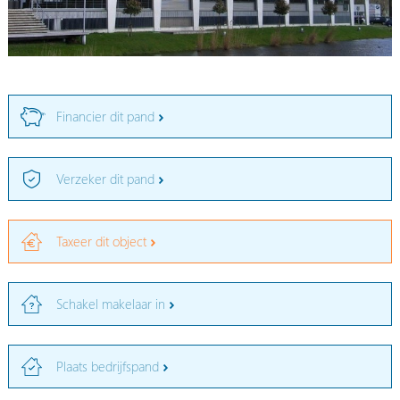
Financier dit pand
Verzeker dit pand
Taxeer dit object
Schakel makelaar in
Plaats bedrijfspand