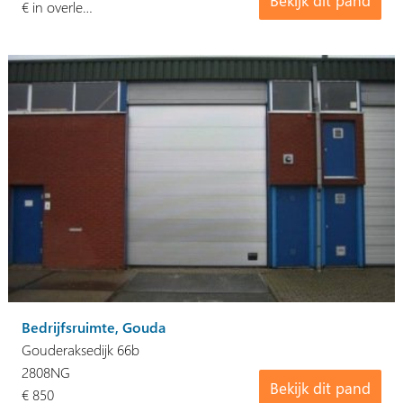
Bekijk dit pand
€ in overle…
Bedrijfsruimte, Gouda
Gouderaksedijk 66b
2808NG
Bekijk dit pand
€ 850