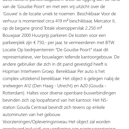
van de 'Goudse Poort' en met een vrij uitzicht over de
'Gouwe' is de locatie uniek te noemen. Beschikbaar Voor de
verhuur is momenteel circa 419 m² beschikbaar, Mercator II,
op de begane grond Totale vloeroppervlak 2.250 m²
Bouwjaar 2000 Huurprijs parkeren De kosten voor een
parkeerplek zijn € 750,- per jaar, te vermeerderen met BTW.
Locatie Op bedrijventerrein “De Goudse Poort” staat dit
representatieve, vier bouwlagen tellende kantoorgebouw. De
andere gebruiker die zich in dit pand gevestigd heeft is
Hopman Interheem Groep. Bereikbaar Per auto is het
complex uitstekend bereikbaar. Het object is gelegen nabij de
snelwegen A12 (Den Haag - Utrecht) en A20 (Gouda -
Rotterdam). Haltes voor diverse openbare busverbindingen
bevinden zich op loopafstand van het kantoor. Het NS-
station Gouda Centraal bevindt zich tevens op enkele
autominuten van het gebouw.
Voorzieningen/Opleveringsniveau Het object zal worden
opgeleverd inclusief: per verdieping een pantryvoorziening;