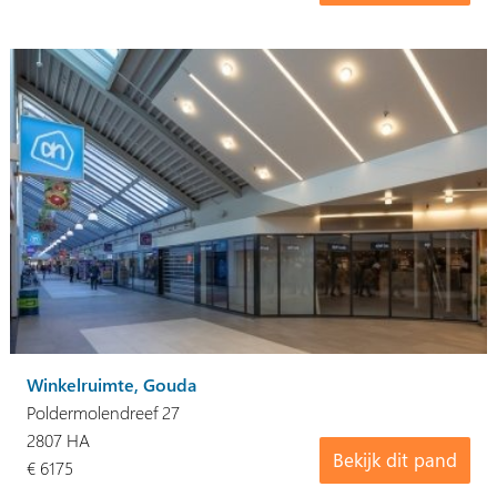
Winkelruimte, Gouda
Poldermolendreef 27
2807 HA
Bekijk dit pand
€ 6175