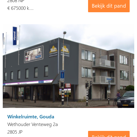
2808 NP
Bekijk dit pand
€ 675000 k.…
Winkelruimte, Gouda
Wethouder Venteweg 2a
2805 JP