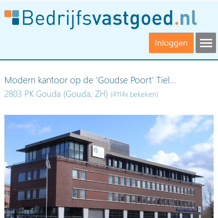
Inloggen
Modern kantoor op de 'Goudse Poort' Tiel…
2803 PK Gouda (Gouda, ZH)
(4114x bekeken)