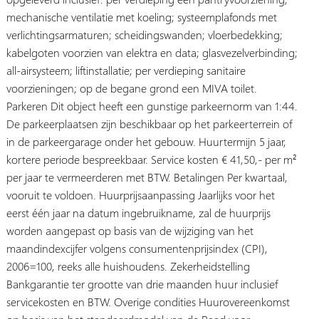
mechanische ventilatie met koeling; systeemplafonds met
verlichtingsarmaturen; scheidingswanden; vloerbedekking;
kabelgoten voorzien van elektra en data; glasvezelverbinding;
all-airsysteem; liftinstallatie; per verdieping sanitaire
voorzieningen; op de begane grond een MIVA toilet.
Parkeren Dit object heeft een gunstige parkeernorm van 1:44.
De parkeerplaatsen zijn beschikbaar op het parkeerterrein of
in de parkeergarage onder het gebouw. Huurtermijn 5 jaar,
kortere periode bespreekbaar. Service kosten € 41,50,- per m²
per jaar te vermeerderen met BTW. Betalingen Per kwartaal,
vooruit te voldoen. Huurprijsaanpassing Jaarlijks voor het
eerst één jaar na datum ingebruikname, zal de huurprijs
worden aangepast op basis van de wijziging van het
maandindexcijfer volgens consumentenprijsindex (CPI),
2006=100, reeks alle huishoudens. Zekerheidstelling
Bankgarantie ter grootte van drie maanden huur inclusief
servicekosten en BTW. Overige condities Huurovereenkomst