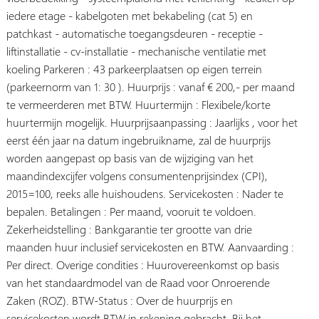
iedere etage - kabelgoten met bekabeling (cat 5) en
patchkast - automatische toegangsdeuren - receptie -
liftinstallatie - cv-installatie - mechanische ventilatie met
koeling Parkeren : 43 parkeerplaatsen op eigen terrein
(parkeernorm van 1: 30 ). Huurprijs : vanaf € 200,- per maand
te vermeerderen met BTW. Huurtermijn : Flexibele/korte
huurtermijn mogelijk. Huurprijsaanpassing : Jaarlijks , voor het
eerst één jaar na datum ingebruikname, zal de huurprijs
worden aangepast op basis van de wijziging van het
maandindexcijfer volgens consumentenprijsindex (CPI),
2015=100, reeks alle huishoudens. Servicekosten : Nader te
bepalen. Betalingen : Per maand, vooruit te voldoen.
Zekerheidstelling : Bankgarantie ter grootte van drie
maanden huur inclusief servicekosten en BTW. Aanvaarding :
Per direct. Overige condities : Huurovereenkomst op basis
van het standaardmodel van de Raad voor Onroerende
Zaken (ROZ). BTW-Status : Over de huurprijs en
servicekosten wordt BTW in rekening gebracht. Bij het