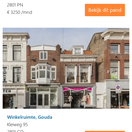
2801 PN
Bekijk dit pand
€ 3250 /mnd
Winkelruimte, Gouda
Kleiweg 95
2801 GD