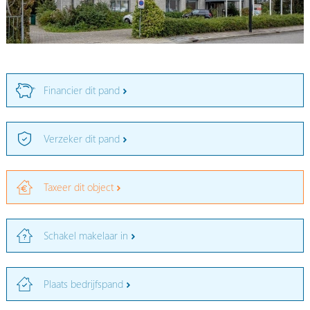
Financier dit pand
Verzeker dit pand
Taxeer dit object
Schakel makelaar in
Plaats bedrijfspand