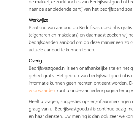
de makkelijke zoekfuncties van Bedrijfsvastgoed.nl b
naar de aanbiedende partij van het bedrijfspand zoal
Werkwijze
Plaatsing van aanbod op Bedrijfsvastgoed.nl is grati
(eigenaren en makelaars) en daarnaast zoeken wij he
bedrijfspanden aanbod om op deze manier een zo c
actuele aanbod te kunnen tonen.
Overig
Bedrijfsvastgoed.nl is een onafhankelijke site en het g
geheel gratis. Het gebruik van bedrijfsvastgoed.nl is 
informatie kunnen geen rechten ontleent worden. 
voorwaarden
kunt u onderaan iedere pagina terug v
Heeft u vragen, suggesties op- en/of aanmerkingen 
graag van u. Bedrijfsvastgoed.nl is continue bezig me
en haar diensten. Uw mening is dan ook zeer welko