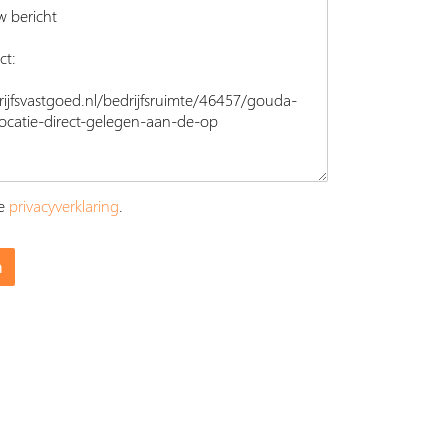
ze
privacyverklaring
.