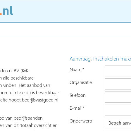
Aanvraag: Inschakelen mak
Naam *
nden.nl BV (KvK
 alle beschikbare
Organisatie
nen vinden. Het aanbod van
roomruimte e.d.) is beschikbaar
Telefoon
fte hoopt bedrijfsvastgoed.nl
E-mail *
bod van bedrijfspanden
Onderwerp
n van dit 'totaal' overzicht en