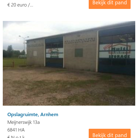
Bekijk dit pand
€ 20 euro /…
Opslagruimte, Arnhem
Meijnerswijk 13a
6841 HA
Bekijk dit pand
€ N.o.t.k.