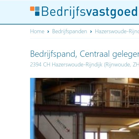
Home
Bedrijfspanden
Hazerswoude-Rijnd
Bedrijfspand, Centraal geleg
2394 CH Hazerswoude-Rijndijk (Rijnwoude, Z