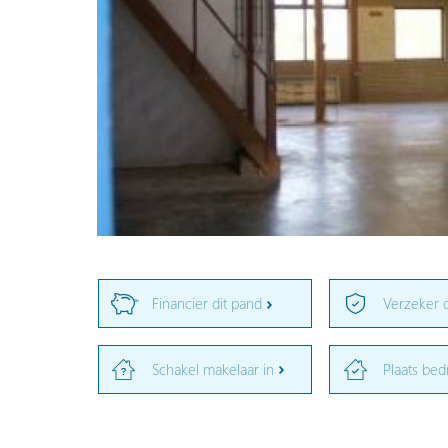
Financier dit pand
Verzeker 
Schakel makelaar in
Plaats bed