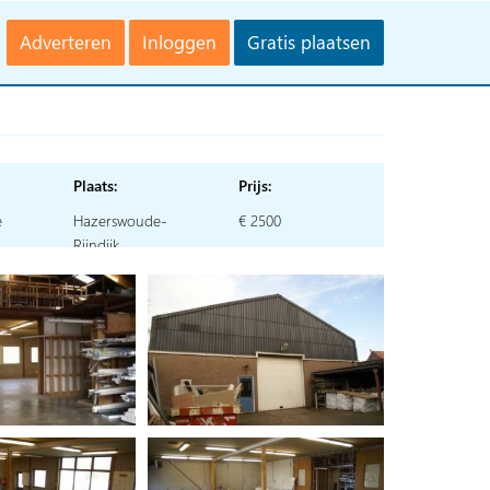
Adverteren
Inloggen
Gratis plaatsen
Plaats:
Prijs:
e
Hazerswoude-
€ 2500
Rijndijk