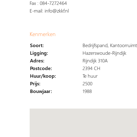
Fax : 084-7272464
E-mail: info@zkkf.nl
Kenmerken
Soort:
Bedrijfspand, Kantoorruimt
Ligging:
Hazerswoude-Rijndijk
Adres:
Rijndijk 310A
Postcode:
2394 CH
Huur/koop:
Te huur
Prijs:
2500
Bouwjaar:
1988