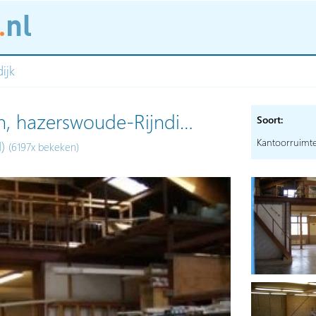
ijk
en, hazerswoude-Rijndi…
Soort:
Kantoorruimt
H)
(6197x bekeken)