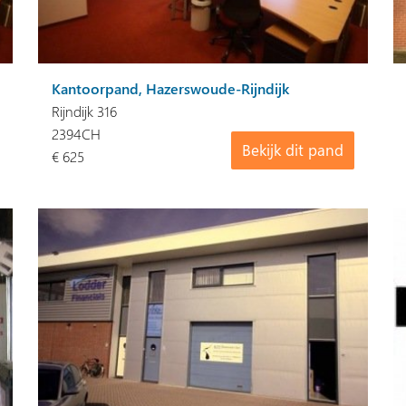
Kantoorpand, Hazerswoude-Rijndijk
Rijndijk 316
2394CH
Bekijk dit pand
€ 625