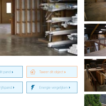
dit pand
Taxeer dit object
rijfspand
Energie vergelijken