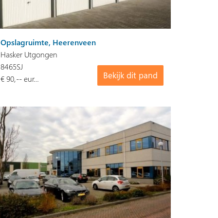
Opslagruimte, Heerenveen
Hasker Utgongen
8465SJ
Bekijk dit pand
€ 90,-- eur…