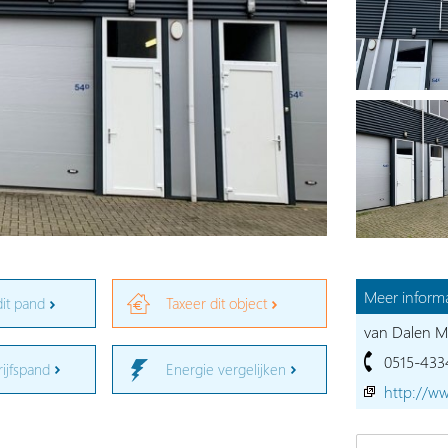
Meer informa
dit pand
Taxeer dit object
van Dalen Ma
0515-433
rijfspand
Energie vergelijken
http://ww