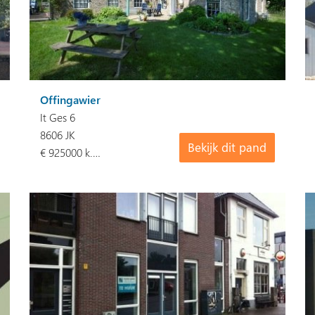
Offingawier
It Ges 6
8606 JK
Bekijk dit pand
€ 925000 k.…