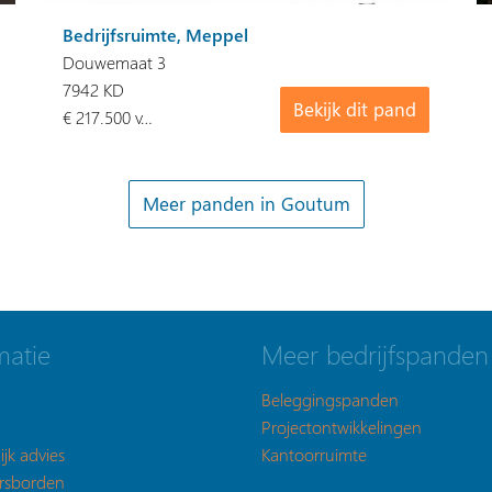
Bedrijfsruimte, Meppel
Douwemaat 3
7942 KD
Bekijk dit pand
€ 217.500 v…
Meer panden in Goutum
matie
Meer bedrijfspanden
Beleggingspanden
Projectontwikkelingen
ijk advies
Kantoorruimte
rsborden