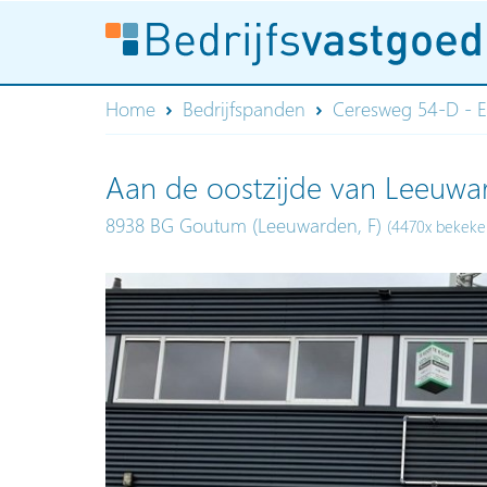
Home
Bedrijfspanden
Ceresweg 54-D - 
Aan de oostzijde van Leeuwar
8938 BG Goutum (Leeuwarden, F)
(4470x bekeke