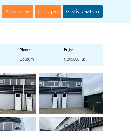
Adverteren
Inloggen
Gratis plaatsen
Plaats:
Prijs:
Goutum
€ 209000 k.k…