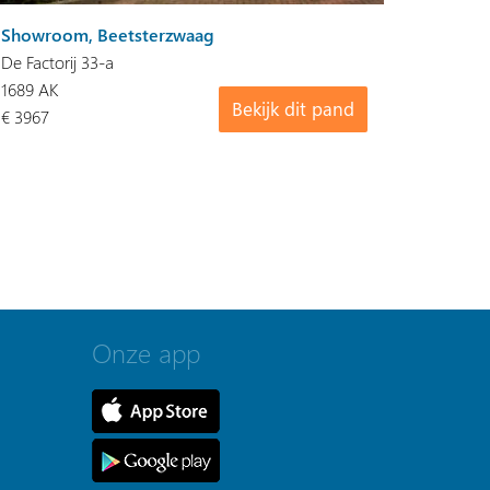
Showroom, Beetsterzwaag
De Factorij 33-a
1689 AK
Bekijk dit pand
€ 3967
Onze app