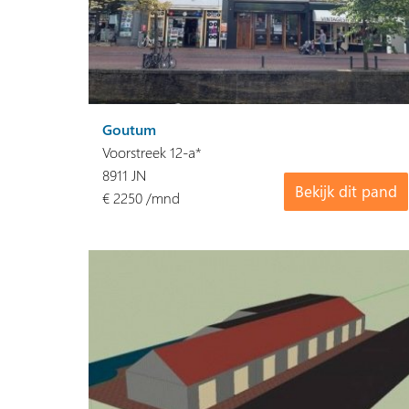
Goutum
Voorstreek 12-a*
8911 JN
Bekijk dit pand
€ 2250 /mnd