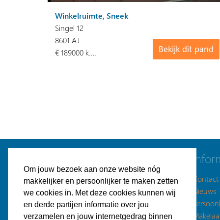
Winkelruimte, Sneek
Singel 12
8601 AJ
Bekijk dit pand
€ 189000 k.…
Navigatie
Infor
Om jouw bezoek aan onze website nóg
Gratis bedrijfspand plaatsen
Contact
makkelijker en persoonlijker te maken zetten
Bedrijfspanden aanbod
Nieuws
we cookies in. Met deze cookies kunnen wij
Plaatsingsmogelijkheden
Persoonl
en derde partijen informatie over jou
Gratis zoekopdracht plaatsen
Makelaa
verzamelen en jouw internetgedrag binnen