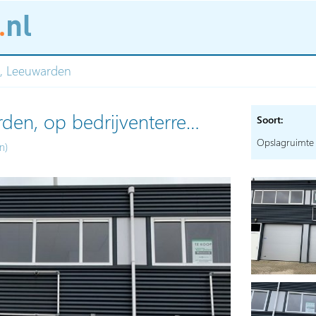
E, Leeuwarden
den, op bedrijventerre…
Soort:
Opslagruimte
n)