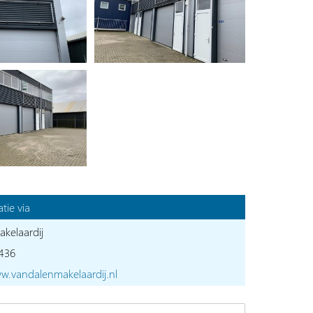
tie via
kelaardij
436
w.vandalenmakelaardij.nl