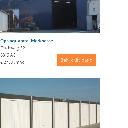
Opslagruimte, Marknesse
Oudeweg 32
8316 AC
Bekijk dit pand
€ 2750 /mnd