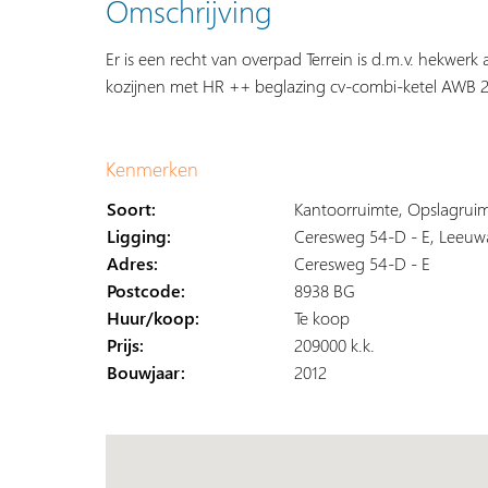
Omschrijving
Er is een recht van overpad Terrein is d.m.v. hekwerk 
kozijnen met HR ++ beglazing cv-combi-ketel AWB 
Kenmerken
Soort:
Kantoorruimte, Opslagruimt
Ligging:
Ceresweg 54-D - E, Leeuw
Adres:
Ceresweg 54-D - E
Postcode:
8938 BG
Huur/koop:
Te koop
Prijs:
209000 k.k.
Bouwjaar:
2012