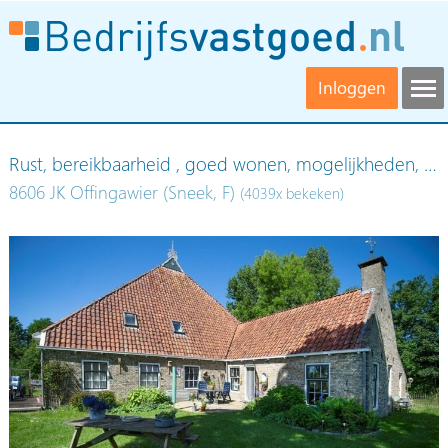
Inloggen
Rust, bereikbaarheid , goed wonen, mogelijkheden, …
8606 JK Offingawier (Sneek, F)
(4039x bekeken)