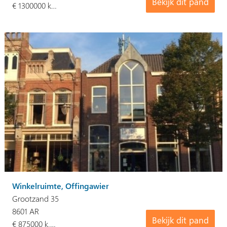
Bekijk dit pand
€ 1300000 k…
Winkelruimte, Offingawier
Grootzand 35
8601 AR
Bekijk dit pand
€ 875000 k.…