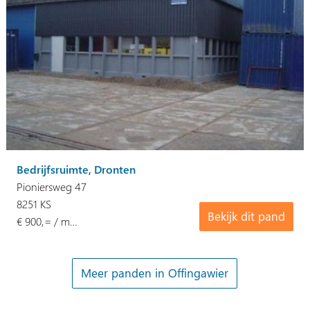
Bedrijfsruimte, Dronten
Pioniersweg 47
8251 KS
Bekijk dit pand
€ 900,= / m…
Meer panden in Offingawier