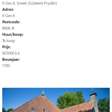
It Ges 6, Sneek (Súdwest-Fryslân)
Adres:
It Ges 6
Postcode:
8606 JK
Huur/koop:
Te koop
Prijs:
925000 k.k.
Bouwjaar:
1700