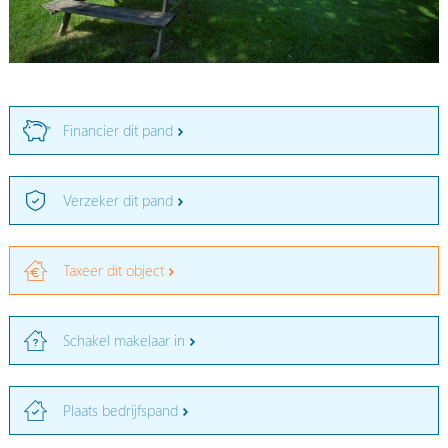
Financier dit pand
Verzeker dit pand
Taxeer dit object
Schakel makelaar in
Plaats bedrijfspand