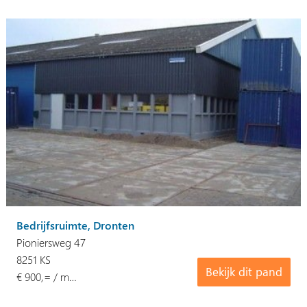
Bedrijfsruimte, Dronten
Pioniersweg 47
8251 KS
Bekijk dit pand
€ 900,= / m…