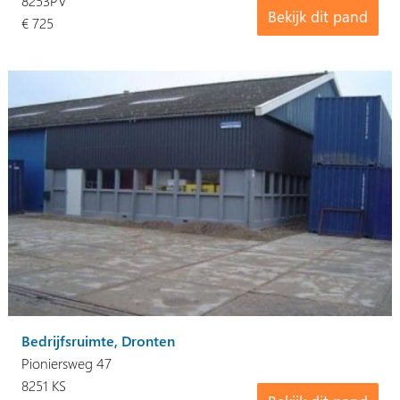
8253PV
Bekijk dit pand
€ 725
Bedrijfsruimte, Dronten
Pioniersweg 47
8251 KS