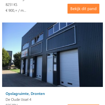
8251 KS
Bekijk dit pand
€ 900,= / m…
Opslagruimte, Dronten
De Oude IJssel 4