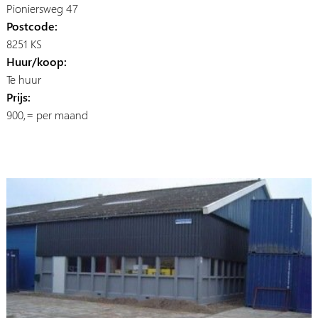
Pioniersweg 47
Postcode:
8251 KS
Huur/koop:
Te huur
Prijs:
900,= per maand