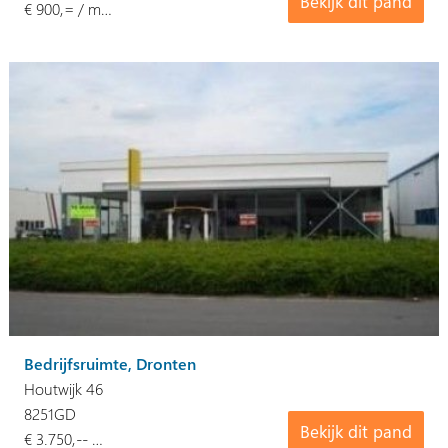
Bekijk dit pand
€ 900,= / m…
Bedrijfsruimte, Dronten
Houtwijk 46
8251GD
Bekijk dit pand
€ 3.750,-- …