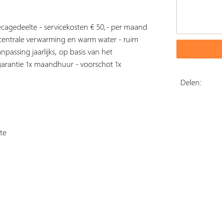
ecagedeelte - servicekosten € 50,- per maand
 centrale verwarming en warm water - ruim
passing jaarlijks, op basis van het
arantie 1x maandhuur - voorschot 1x
Delen:
te