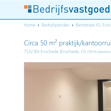
Home
Bedrijfspanden
Bentstraat 43, Ens
Circa 50 m² praktijk/kantoorr
7532 BA Enschede (Enschede, O)
(3931x bekeken