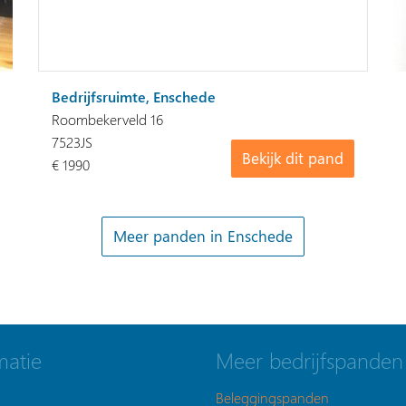
Bedrijfsruimte, Enschede
Roombekerveld 16
7523JS
Bekijk dit pand
€ 1990
Meer panden in Enschede
matie
Meer bedrijfspanden
Beleggingspanden