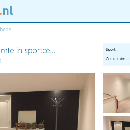
chede
uimte in sportce…
Soort:
Winkelruimte
)