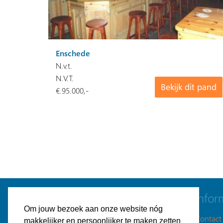
Enschede
N.v.t.
N.V.T.
Bekijk dit pand
€.95.000,-
Navigatie
Infor
Om jouw bezoek aan onze website nóg
Gratis bedrijfspand plaatsen
Contact
makkelijker en persoonlijker te maken zetten