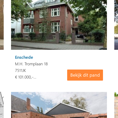
Enschede
M.H. Tromplaan 18
7511JK
Bekijk dit pand
€ 101.000,-…