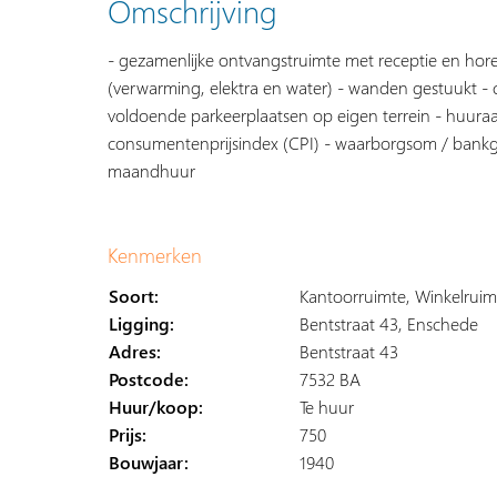
Omschrijving
- gezamenlijke ontvangstruimte met receptie en hor
(verwarming, elektra en water) - wanden gestuukt -
voldoende parkeerplaatsen op eigen terrein - huuraan
consumentenprijsindex (CPI) - waarborgsom / bankg
maandhuur
Kenmerken
Soort:
Kantoorruimte, Winkelruim
Ligging:
Bentstraat 43, Enschede
Adres:
Bentstraat 43
Postcode:
7532 BA
Huur/koop:
Te huur
Prijs:
750
Bouwjaar:
1940