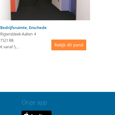
Bedrijfsruimte, Enschede
Rigtersbleek-Aalten 4
7521 RB
Bekijk dit pand
€ vanaf 5,…
Onze app