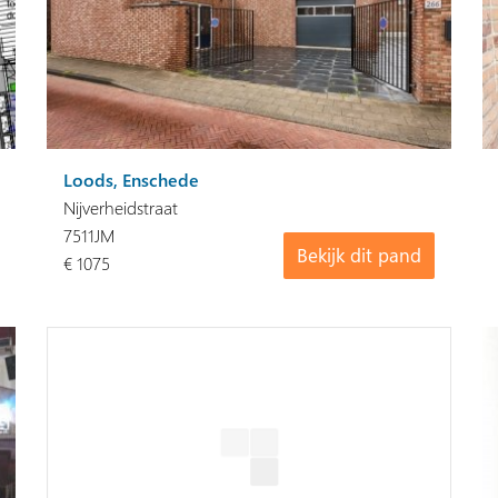
Loods, Enschede
Nijverheidstraat
7511JM
Bekijk dit pand
€ 1075