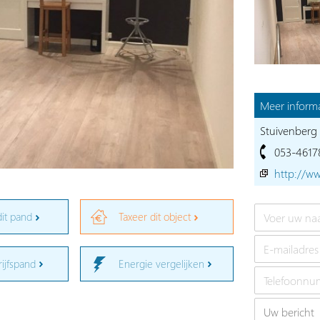
Meer informa
Stuivenberg 
053-4617
http://ww
dit pand
Taxeer dit object
rijfspand
Energie vergelijken