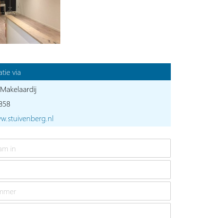
tie via
Makelaardij
858
w.stuivenberg.nl