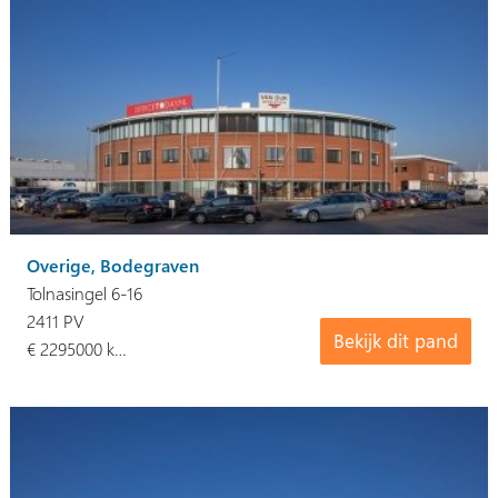
Overige, Bodegraven
Tolnasingel 6-16
2411 PV
Bekijk dit pand
€ 2295000 k…