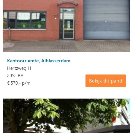
Kantoorruimte, Alblasserdam
Hertzweg 11
2952 BA
Bekijk dit pand
€ 570,- p/m