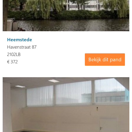
Heemstede
Havenstraat 87
2102LB
Bekijk dit pand
€ 372