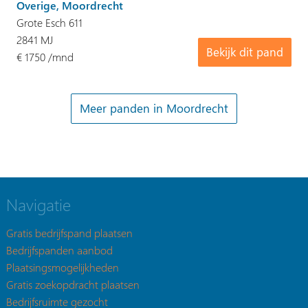
Overige, Moordrecht
Grote Esch 611
2841 MJ
Bekijk dit pand
€ 1750 /mnd
Meer panden in Moordrecht
Navigatie
Gratis bedrijfspand plaatsen
Bedrijfspanden aanbod
Plaatsingsmogelijkheden
Gratis zoekopdracht plaatsen
Bedrijfsruimte gezocht