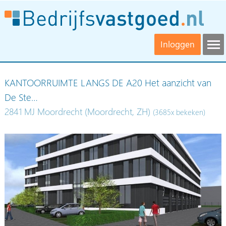
Inloggen
KANTOORRUIMTE LANGS DE A20 Het aanzicht van
De Ste…
2841 MJ Moordrecht (Moordrecht, ZH)
(3685x bekeken)