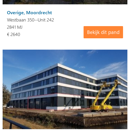
Overige, Moordrecht
Westbaan 350--Unit 242
2841 MJ
Bekijk dit pand
€ 2640