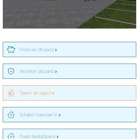
Financier dit pand
Verzeker dit pand
Taxeer dit object
Schakel makelaar in
Plaats bedrijfspand