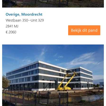
Overige, Moordrecht
Westbaan 350--Unit 329
2841 MJ
Bekijk dit pand
€ 2060