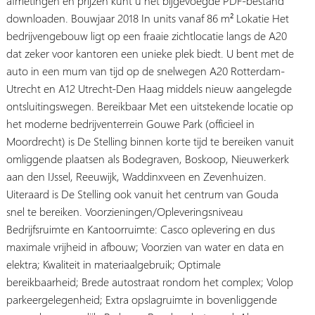
afmetingen en prijzen kunt u het bijgevoegde PDF-bestand
downloaden. Bouwjaar 2018 In units vanaf 86 m² Lokatie Het
bedrijvengebouw ligt op een fraaie zichtlocatie langs de A20
dat zeker voor kantoren een unieke plek biedt. U bent met de
auto in een mum van tijd op de snelwegen A20 Rotterdam-
Utrecht en A12 Utrecht-Den Haag middels nieuw aangelegde
ontsluitingswegen. Bereikbaar Met een uitstekende locatie op
het moderne bedrijventerrein Gouwe Park (officieel in
Moordrecht) is De Stelling binnen korte tijd te bereiken vanuit
omliggende plaatsen als Bodegraven, Boskoop, Nieuwerkerk
aan den IJssel, Reeuwijk, Waddinxveen en Zevenhuizen.
Uiteraard is De Stelling ook vanuit het centrum van Gouda
snel te bereiken. Voorzieningen/Opleveringsniveau
Bedrijfsruimte en Kantoorruimte: Casco oplevering en dus
maximale vrijheid in afbouw; Voorzien van water en data en
elektra; Kwaliteit in materiaalgebruik; Optimale
bereikbaarheid; Brede autostraat rondom het complex; Volop
parkeergelegenheid; Extra opslagruimte in bovenliggende