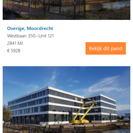
Overige, Moordrecht
Westbaan 350--Unit 121
2841 MJ
Bekijk dit pand
€ 5928