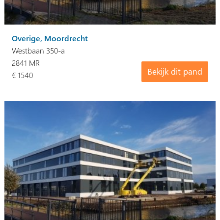
Overige, Moordrecht
Westbaan 350-a
2841 MR
Bekijk dit pand
€ 1540