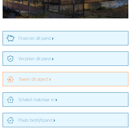
Financier dit pand
Verzeker dit pand
Taxeer dit object
Schakel makelaar in
Plaats bedrijfspand