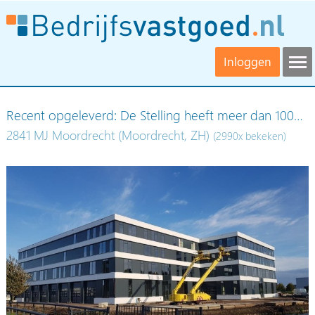
Inloggen
Recent opgeleverd: De Stelling heeft meer dan 100…
2841 MJ Moordrecht (Moordrecht, ZH)
(2990x bekeken)