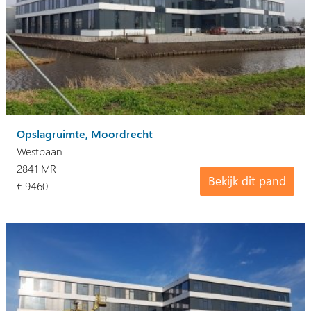
Opslagruimte, Moordrecht
Westbaan
2841 MR
Bekijk dit pand
€ 9460