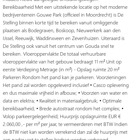
Bereikbaarheid Met een uitstekende locatie op het moderne
bedrijventerrein Gouwe Park (officieel in Moordrecht) is De
Stelling binnen korte tijd te bereiken vanuit omliggende
plaatsen als Bodegraven, Boskoop, Nieuwerkerk aan den
IJssel, Reeuwijk, Waddinxveen en Zevenhuizen. Uiteraard is
De Stelling ook vanuit het centrum van Gouda snel te
bereiken. Vloeroppervlakte De totaal verhuurbare
vloeroppervlakte van het gebouw bedraagt 11 m² Unit op
eerste Verdieping Metrage (in m²) - Opslag ruimte 20 m²
Parkeren Rondom het pand kan je parkeren. Voorzieningen
Het pand zal worden opgeleverd inclusief • Casco oplevering
en dus maximale vrijheid in afbouw; • Voorzien van water en
data en elektra; • Kwaliteit in materiaalgebruik; • Optimale
bereikbaarheid; • Brede autostraat rondom het complex; •
Volop parkeergelegenheid; Huurprijs opslagruimte EUR €
2.060,00 ,- per m² per jaar, te vermeerderen met BTW Indien
de BTW niet kan worden verrekend dan zal de huurprijs met
een nader vast te stellen bedrag worden verhoogd.