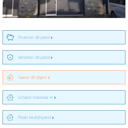
Financier dit pand
Verzeker dit pand
Taxeer dit object
Schakel makelaar in
Plaats bedrijfspand