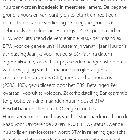
huurder worden ingedeeld in meerdere kamers. De begane
grond is voorzien van pantry en toiletunit en heeft een
bordestrap naar de verdieping. De begane grond is in
gebruik als archiefopslag. Huurprijs € 400,- per maand ex.
BTW voor uitsluitend de verdieping € 900,- per maand ex.
BTW voor de gehele unit. Huurtermijn vanaf 1 jaar Huurprijs
aanpassing Jaarlijks voor het eerst één jaar na datum
ingebruikname, zal de huurprijs worden aangepast op basis
van de wijziging van het maandindexcijfer volgens
consumentenprijsindex (CPI), reeks alle huishoudens
(2006=100), gepubliceerd door het CBS. Betalingen Per
kwartaal, vooruit te voldoen. Zekerheidstelling Bankgarantie
ter grootte van drie maanden huur inclusief BTW.
Beschikbaarheid Per direct. Overige condities
Huurovereenkomst op basis van het standaardmodel van de
Raad voor Onroerende Zaken (ROZ). BTW-Status Over de
huurprijs en servicekosten wordt BTW in rekening gebracht.
Bij het vaststellen van de huurprijs is ervan uitgegaan dat