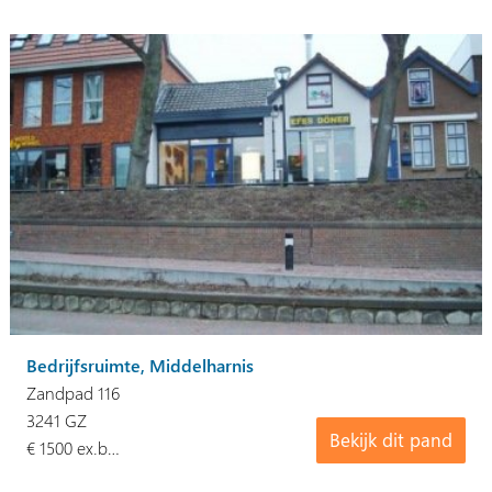
Bedrijfsruimte, Middelharnis
Zandpad 116
3241 GZ
Bekijk dit pand
€ 1500 ex.b…