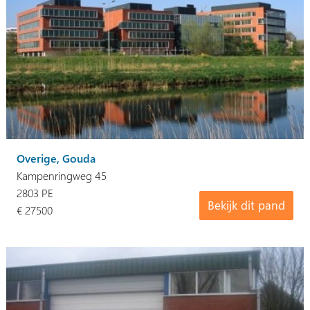
Overige, Gouda
Kampenringweg 45
2803 PE
Bekijk dit pand
€ 27500