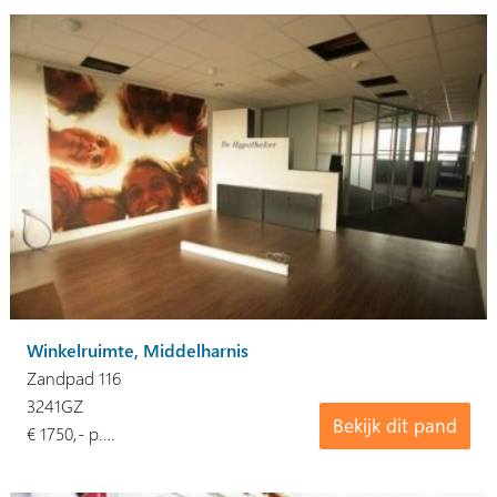
Winkelruimte, Middelharnis
Zandpad 116
3241GZ
Bekijk dit pand
€ 1750,- p.…