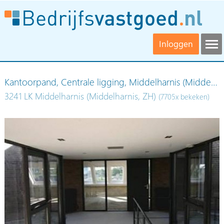
Inloggen
Kantoorpand, Centrale ligging, Middelharnis (Midde…
3241 LK Middelharnis (Middelharnis, ZH)
(7705x bekeken)