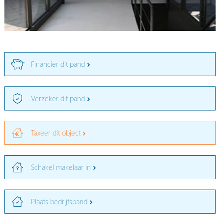
Financier dit pand
Verzeker dit pand
Taxeer dit object
Schakel makelaar in
Plaats bedrijfspand