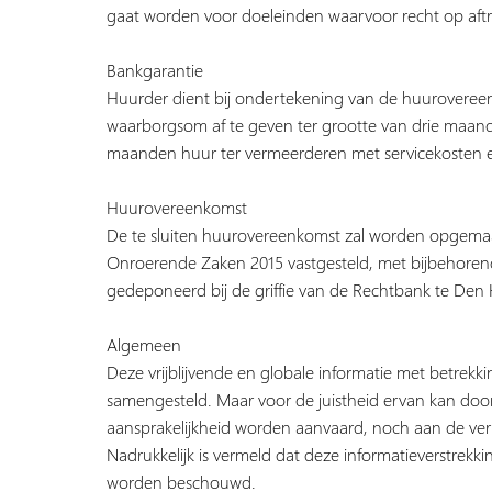
gaat worden voor doeleinden waarvoor recht op aftr
Bankgarantie
Huurder dient bij ondertekening van de huuroveree
waarborgsom af te geven ter grootte van drie maand
maanden huur ter vermeerderen met servicekosten 
Huurovereenkomst
De te sluiten huurovereenkomst zal worden opgema
Onroerende Zaken 2015 vastgesteld, met bijbehoren
gedeponeerd bij de griffie van de Rechtbank te De
Algemeen
Deze vrijblijvende en globale informatie met betrekk
samengesteld. Maar voor de juistheid ervan kan door
aansprakelijkheid worden aanvaard, noch aan de ve
Nadrukkelijk is vermeld dat deze informatieverstrekki
worden beschouwd.