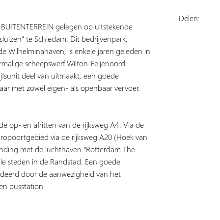
Delen:
BUITENTERREIN gelegen op uitstekende
fsluizen” te Schiedam. Dit bedrijvenpark,
e Wilhelminahaven, is enkele jaren geleden in
rmalige scheepswerf Wilton-Feijenoord.
jfsunit deel van uitmaakt, een goede
aar met zowel eigen- als openbaar vervoer.
j de op- en afritten van de rijksweg A4. Via de
Europoortgebied via de rijksweg A20 (Hoek van
rbinding met de luchthaven “Rotterdam The
lle steden in de Randstad. Een goede
ndeerd door de aanwezigheid van het
en busstation.