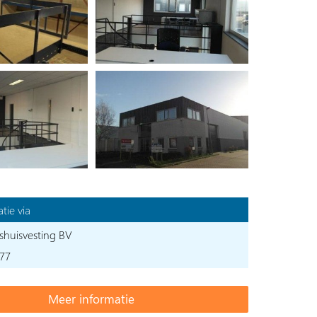
tie via
fshuisvesting BV
577