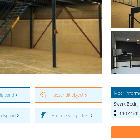
Meer informa
dit pand
Taxeer dit object
Swart Bedrij
010 4181
rijfspand
Energie vergelijken