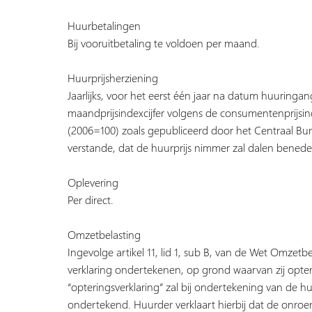
Huurbetalingen
Bij vooruitbetaling te voldoen per maand.
Huurprijsherziening
Jaarlijks, voor het eerst één jaar na datum huuringan
maandprijsindexcijfer volgens de consumentenprijsi
(2006=100) zoals gepubliceerd door het Centraal Bur
verstande, dat de huurprijs nimmer zal dalen benede
Oplevering
Per direct.
Omzetbelasting
Ingevolge artikel 11, lid 1, sub B, van de Wet Omzet
verklaring ondertekenen, op grond waarvan zij opt
“opteringsverklaring” zal bij ondertekening van de 
ondertekend. Huurder verklaart hierbij dat de onro