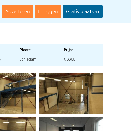
Adverteren
Inloggen
Gratis plaatsen
Plaats:
Prijs:
e
Schiedam
€ 3300