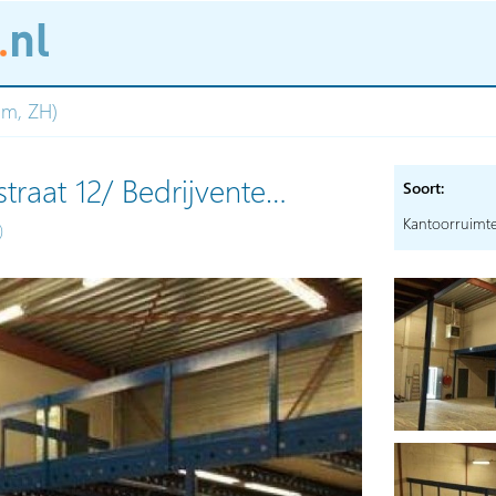
am, ZH)
traat 12/ Bedrijvente…
Soort:
Kantoorruimt
)