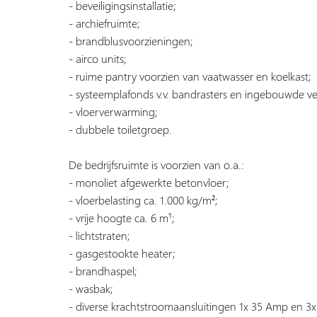
- beveiligingsinstallatie;
- archiefruimte;
- brandblusvoorzieningen;
- airco units;
- ruime pantry voorzien van vaatwasser en koelkast;
- systeemplafonds v.v. bandrasters en ingebouwde ve
- vloerverwarming;
- dubbele toiletgroep.
De bedrijfsruimte is voorzien van o.a.:
- monoliet afgewerkte betonvloer;
- vloerbelasting ca. 1.000 kg/m²;
- vrije hoogte ca. 6 m¹;
- lichtstraten;
- gasgestookte heater;
- brandhaspel;
- wasbak;
- diverse krachtstroomaansluitingen 1x 35 Amp en 3