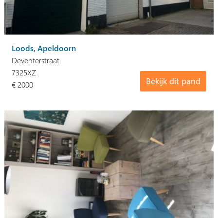
Loods, Apeldoorn
Deventerstraat
7325XZ
Bekijk dit pand
€ 2000