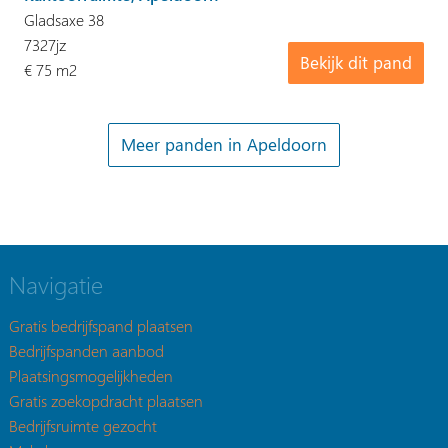
Gladsaxe 38
7327jz
Bekijk dit pand
€ 75 m2
Meer panden in Apeldoorn
Navigatie
Gratis bedrijfspand plaatsen
Bedrijfspanden aanbod
Plaatsingsmogelijkheden
Gratis zoekopdracht plaatsen
Bedrijfsruimte gezocht