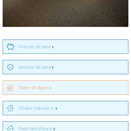
Financier dit pand
Verzeker dit pand
Taxeer dit object
Schakel makelaar in
Plaats bedrijfspand