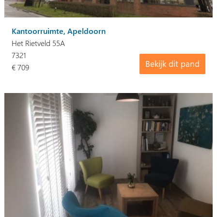
Kantoorruimte, Apeldoorn
Het Rietveld 55A
7321
Bekijk dit pand
€ 709