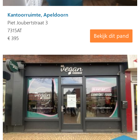
Kantoorruimte, Apeldoorn
Piet Joubertstraat 3
7315AT
Bekijk dit pand
€ 395