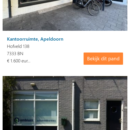
Kantoorruimte, Apeldoorn
Hofveld 138
7333 BN
Bekijk dit pand
€ 1.600 eur…