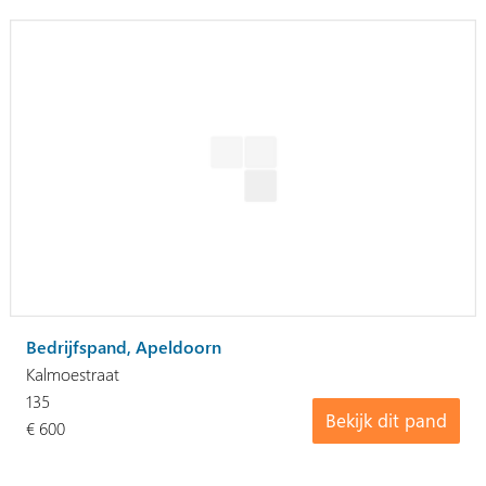
Bedrijfspand, Apeldoorn
Kalmoestraat
135
Bekijk dit pand
€ 600