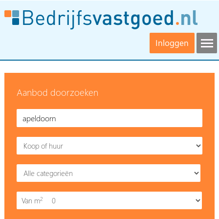
Inloggen
Aanbod doorzoeken
2
Van m