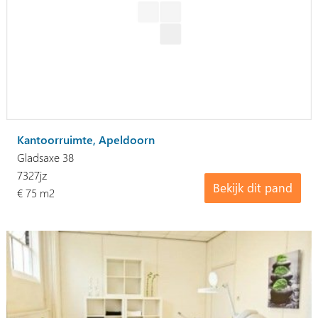
Kantoorruimte, Apeldoorn
Gladsaxe 38
7327jz
Bekijk dit pand
€ 75 m2