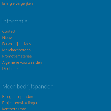
Energie vergelijken
Informatie
Contact
Nieuws
Persoonlijk advies
Makelaarsborden
Promotiemateriaal
Algemene voorwaarden
Disclaimer
Meer bedrijfspanden
Beleggingspanden
Projectontwikkelingen
Kantoorruimte