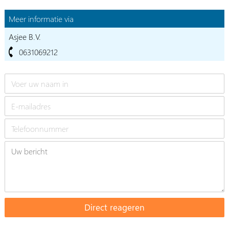
Meer informatie via
Asjee B.V.
0631069212