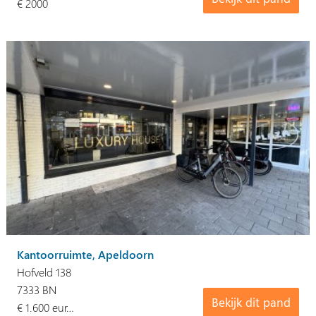
€ 2000
Kantoorruimte, Apeldoorn
Hofveld 138
7333 BN
Bekijk dit pand
€ 1.600 eur…