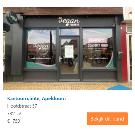
Kantoorruimte, Apeldoorn
Hoofdstraat 57
7311 JV
Bekijk dit pand
€ 1750