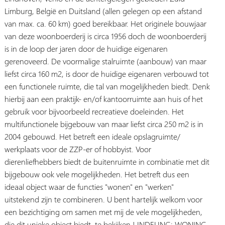
Limburg, België en Duitsland (allen gelegen op een afstand
van max. ca. 60 km) goed bereikbaar. Het originele bouwjaar
van deze woonboerderij is circa 1956 doch de woonboerderij
is in de loop der jaren door de huidige eigenaren
gerenoveerd. De voormalige stalruimte (aanbouw) van maar
liefst circa 160 m2, is door de huidige eigenaren verbouwd tot
een functionele ruimte, die tal van mogelijkheden biedt. Denk
hierbij aan een praktijk- en/of kantoorruimte aan huis of het
gebruik voor bijvoorbeeld recreatieve doeleinden. Het
multifunctionele bijgebouw van maar liefst circa 250 m2 is in
2004 gebouwd. Het betreft een ideale opslagruimte/
werkplaats voor de ZZP-er of hobbyist. Voor
dierenliefhebbers biedt de buitenruimte in combinatie met dit
bijgebouw ook vele mogelijkheden. Het betreft dus een
ideaal object waar de functies "wonen" en "werken"
uitstekend zijn te combineren. U bent hartelijk welkom voor
een bezichtiging om samen met mij de vele mogelijkheden,
die dit unieke object biedt, te bekijken ! INDELING: WONING