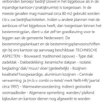
verbonden beroep/ bedrijf (zowel in het bijgebouw als in de
inpandige kantoor-/ praktijkruimte) is toegestaan. In de
meeste gevallen mag maximaal circa 80 m2 gebruikt worden
t.b.v. uw bedrijfsactiviteiten. Indien u andere plannen met de
aanbouw of het bijgebouw heeft, dan toegestaan binnen het
bestemmingplan, dient u dat zelf ter goedkeuring voor te
leggen aan de gemeente Nederweert. De
bestemmingsplankaart en de bestemmingsplanvoorschriften
zijn bij ons kantoor op aanvraag beschikbaar. TECHNISCHE
ASPECTEN: - Bouwaard: traditioneel (spouw) - Type dak:
zadeldak - Dakbedekking: keramische dakpan - Isolatie:
beglazing/ dak/ muur/ vloer (gedeeltelijk) - Kozijnen:
kwalitatief hoogwaardige, aluminium kozijnen - Centrale
verwarming: ja (m.b.v. combi cv-ketel/ merk Nefit-HR/ jaartal
circa 1997) - Warmwatervoorziening: indirect gestookte
voorraadboiler - Algemene opmerking: wanden/ plafond
bijkeuken en kantoor dienen nog afgewerkt te worden