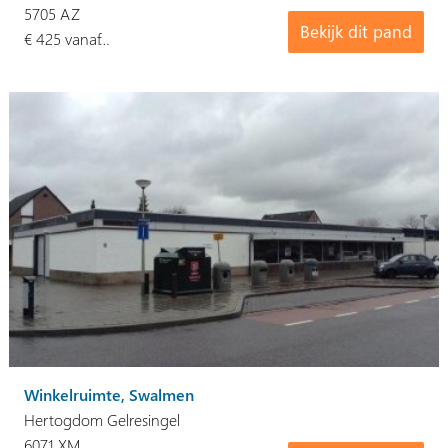
5705 AZ
Bekijk dit pand
€ 425 vanaf…
Winkelruimte, Swalmen
Hertogdom Gelresingel
6071 XM