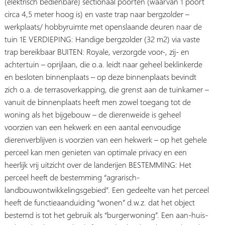
(elektrisch bedienbare) sectionaal poorten (waarvan 1 poort
circa 4,5 meter hoog is) en vaste trap naar bergzolder –
werkplaats/ hobbyruimte met openslaande deuren naar de
tuin 1E VERDIEPING: Handige bergzolder (32 m2) via vaste
trap bereikbaar BUITEN: Royale, verzorgde voor-, zij- en
achtertuin – oprijlaan, die o.a. leidt naar geheel beklinkerde
en besloten binnenplaats – op deze binnenplaats bevindt
zich o.a. de terrasoverkapping, die grenst aan de tuinkamer –
vanuit de binnenplaats heeft men zowel toegang tot de
woning als het bijgebouw – de dierenweide is geheel
voorzien van een hekwerk en een aantal eenvoudige
dierenverblijven is voorzien van een hekwerk – op het gehele
perceel kan men genieten van optimale privacy en een
heerlijk vrij uitzicht over de landerijen BESTEMMING: Het
perceel heeft de bestemming “agrarisch-
landbouwontwikkelingsgebied”. Een gedeelte van het perceel
heeft de functieaanduiding “wonen” d.w.z. dat het object
bestemd is tot het gebruik als “burgerwoning”. Een aan-huis-