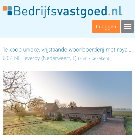
Inloggen
Te koop unieke, vrijstaande woonboerderij met roya…
6031 NE Leveroy (Nederweert, L)
(7685x bekeken)