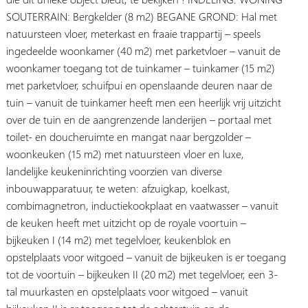
SOUTERRAIN: Bergkelder (8 m2) BEGANE GROND: Hal met
natuursteen vloer, meterkast en fraaie trappartij – speels
ingedeelde woonkamer (40 m2) met parketvloer – vanuit de
woonkamer toegang tot de tuinkamer – tuinkamer (15 m2)
met parketvloer, schuifpui en openslaande deuren naar de
tuin – vanuit de tuinkamer heeft men een heerlijk vrij uitzicht
over de tuin en de aangrenzende landerijen – portaal met
toilet- en doucheruimte en mangat naar bergzolder –
woonkeuken (15 m2) met natuursteen vloer en luxe,
landelijke keukeninrichting voorzien van diverse
inbouwapparatuur, te weten: afzuigkap, koelkast,
combimagnetron, inductiekookplaat en vaatwasser – vanuit
de keuken heeft met uitzicht op de royale voortuin –
bijkeuken I (14 m2) met tegelvloer, keukenblok en
opstelplaats voor witgoed – vanuit de bijkeuken is er toegang
tot de voortuin – bijkeuken II (20 m2) met tegelvloer, een 3-
tal muurkasten en opstelplaats voor witgoed – vanuit