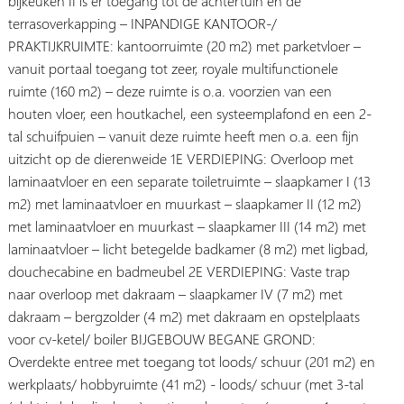
bijkeuken II is er toegang tot de achtertuin en de
terrasoverkapping – INPANDIGE KANTOOR-/
PRAKTIJKRUIMTE: kantoorruimte (20 m2) met parketvloer –
vanuit portaal toegang tot zeer, royale multifunctionele
ruimte (160 m2) – deze ruimte is o.a. voorzien van een
houten vloer, een houtkachel, een systeemplafond en een 2-
tal schuifpuien – vanuit deze ruimte heeft men o.a. een fijn
uitzicht op de dierenweide 1E VERDIEPING: Overloop met
laminaatvloer en een separate toiletruimte – slaapkamer I (13
m2) met laminaatvloer en muurkast – slaapkamer II (12 m2)
met laminaatvloer en muurkast – slaapkamer III (14 m2) met
laminaatvloer – licht betegelde badkamer (8 m2) met ligbad,
douchecabine en badmeubel 2E VERDIEPING: Vaste trap
naar overloop met dakraam – slaapkamer IV (7 m2) met
dakraam – bergzolder (4 m2) met dakraam en opstelplaats
voor cv-ketel/ boiler BIJGEBOUW BEGANE GROND:
Overdekte entree met toegang tot loods/ schuur (201 m2) en
werkplaats/ hobbyruimte (41 m2) - loods/ schuur (met 3-tal