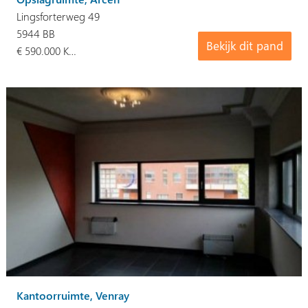
Lingsforterweg 49
5944 BB
Bekijk dit pand
€ 590.000 K…
Kantoorruimte, Venray