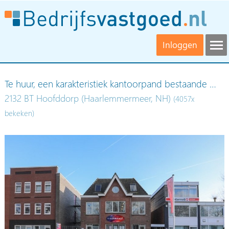
Inloggen
Te huur, een karakteristiek kantoorpand bestaande …
2132 BT Hoofddorp (Haarlemmermeer, NH)
(4057x
bekeken)