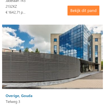
Jadelaan 143
2132XZ
Bekijk dit pand
€ 1642,71 p…
Overige, Gouda
Tielweg 3