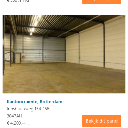
Kantoorruimte, Rotterdam
Innsbruckweg 154-156
3047AH
Bekijk dit pand
€ 4.200,-- …