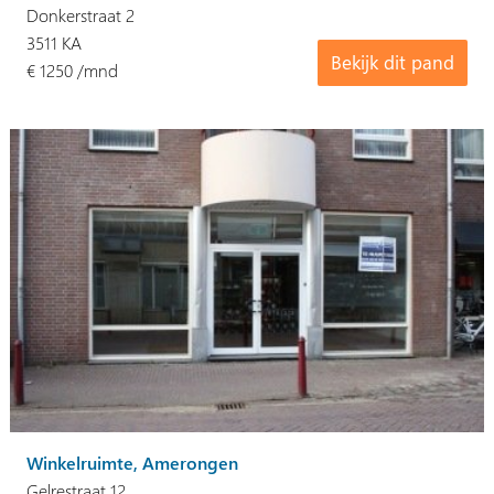
Donkerstraat 2
3511 KA
Bekijk dit pand
€ 1250 /mnd
Winkelruimte, Amerongen
Gelrestraat 12