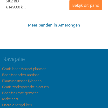
6102 BD
Bekijk dit pand
€ 149000 k.…
Meer panden in Amerongen
Navigatie
Gratis bedrijfspand plaatsen
Bedrijfspanden aanbod
Plaatsingsmogelijkheden
Gratis zoekopdracht plaatsen
Bedrijfsruimte gezocht
Makelaars
Energie vergelijken