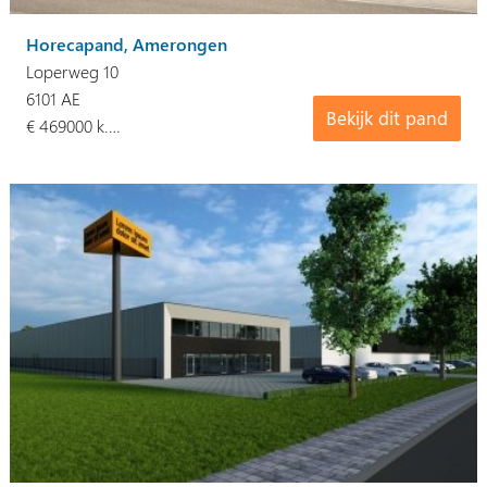
Horecapand, Amerongen
Loperweg 10
6101 AE
Bekijk dit pand
€ 469000 k.…