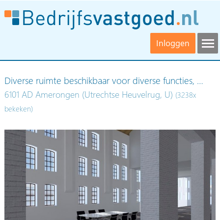
Inloggen
Diverse ruimte beschikbaar voor diverse functies, …
6101 AD Amerongen (Utrechtse Heuvelrug, U)
(3238x
bekeken)