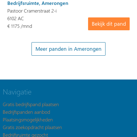
Bedrijfsruimte, Amerongen
Pastoor Cramerstraat 2-i
6102 AC
Bekijk dit pand
€ 1175 /mnd
Meer panden in Amerongen
Navigatie
Gratis bedrijfspand plaatsen
Bedrijfspanden aanbod
Plaatsingsmogelijkheden
Gratis zoekopdracht plaatsen
Bedrijfsruimte gezocht