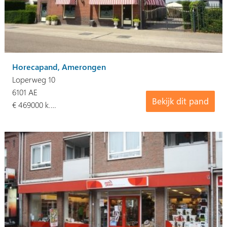
Horecapand, Amerongen
Loperweg 10
6101 AE
Bekijk dit pand
€ 469000 k.…