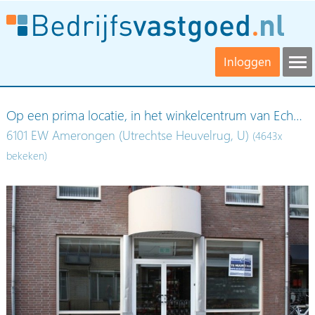
Inloggen
Op een prima locatie, in het winkelcentrum van Ech…
6101 EW Amerongen (Utrechtse Heuvelrug, U)
(4643x
bekeken)