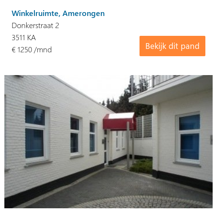
Winkelruimte, Amerongen
Donkerstraat 2
3511 KA
Bekijk dit pand
€ 1250 /mnd