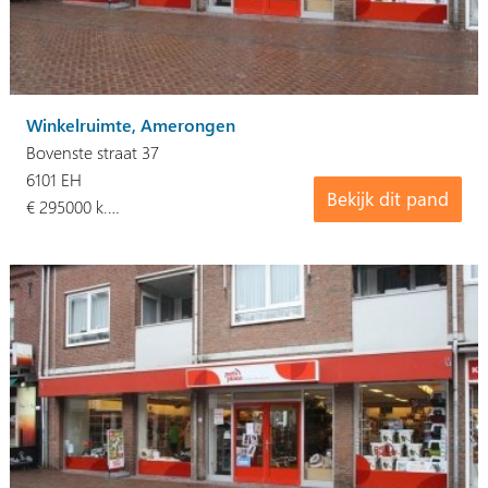
Winkelruimte, Amerongen
Bovenste straat 37
6101 EH
Bekijk dit pand
€ 295000 k.…