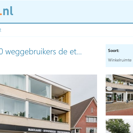
t
00 weggebruikers de et…
Soort:
Winkelruimte