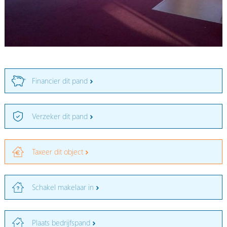
Financier dit pand
Verzeker dit pand
Taxeer dit object
Schakel makelaar in
Plaats bedrijfspand