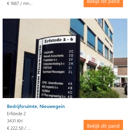
Bekijk dit pand
€ 1667 / mn…
Bedrijfsruimte, Nieuwegein
Erfstede 2
3431 KH
Bekijk dit pand
€ 222,50 / …