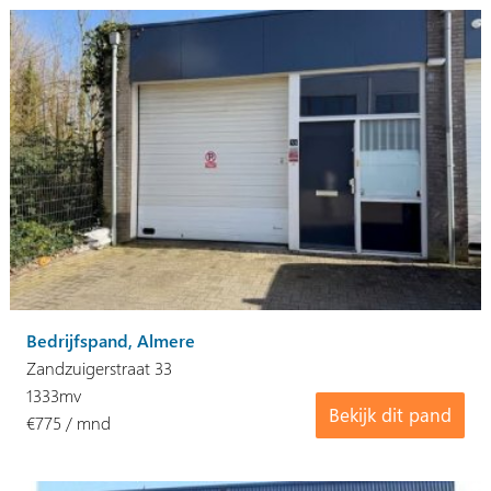
Bedrijfspand, Almere
Zandzuigerstraat 33
1333mv
Bekijk dit pand
€775 / mnd