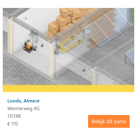
Loods, Almere
Wormerweg 4G
1311XB
Bekijk dit pand
€ 170