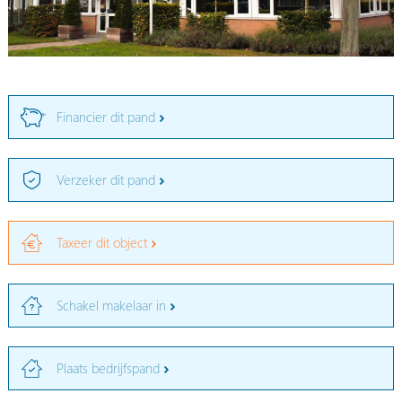
Financier dit pand
Verzeker dit pand
Taxeer dit object
Schakel makelaar in
Plaats bedrijfspand