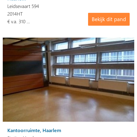
Leidsevaart 594
2014HT
Bekijk dit pand
€ v.a. 310 …
Kantoorruimte, Haarlem