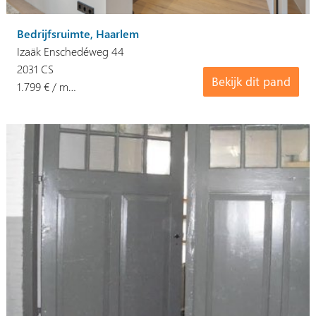
Bedrijfsruimte, Haarlem
Izaäk Enschedéweg 44
2031 CS
Bekijk dit pand
1.799 € / m…