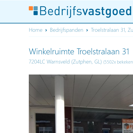
Home
Bedrijfspanden
Troelstralaan 31, 
Winkelruimte Troelstralaan 31
7204LC Warnsveld (Zutphen, GL)
(5502x bekeken