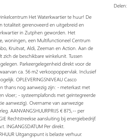
Delen:
winkelcentrum Het Waterkwartier te huur! De
n totaliteit gerenoveerd en uitgebreid en
erkwartier in Zutphen geworden. Het
te, woningen, een Multifunctioneel Centrum
umbo, Kruitvat, Aldi, Zeeman en Action. Aan de
 zich de beschikbare winkelunit. Tussen
n gelegen. Parkeergelegenheid direkt voor de
arvan ca. 56 m2 verkoopoppervlak. Inclusief
e mogelijk. OPLEVERINGSNIVEAU Casco
n thans nog aanwezig zijn: - meterkast met
uizen vloer; - systeemplafonds met geïntegreerde
latie aanwezig). Overname van aanwezige
verleg. AANVANGSHUURPRIJS € 875,-- per
 Rechtstreekse aansluiting bij energiebedrijf.
.t. INGANGSDATUM Per direkt.
HUUR Uitgangspunt is belaste verhuur.