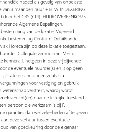
inanciële nadeel als gevolg van onbelaste
te van 3 maanden huur + BTW. INDEXERING
liceerd door het CBS (CPI). HUUROVEREENKOMST
ehorende Algemene Bepalingen.
 bestemming van de lokatie. Vigerend
 enkelbestemming Centrum. Detailhandel
vlak Horeca zijn op deze lokatie toegestaan.
rder. Collegiale verhuur met Ventus
te kennen: 1. hetgeen in deze vrijblijvende
 voor de eventuele huurder(s) en is op geen
t; 2. alle beschrijvingen zoals o.a.
vergunningen voor vestiging en gebruik,
en wetenschap verstrekt, waarbij wordt
oek verricht(en) naar de feitelijke toestand
een persoon die werkzaam is bij FJ
nige garanties dan wel zekerheden af te geven
eerd aan deze verhuur tussen eventuele
ehoud van goedkeuring door de eigenaar.