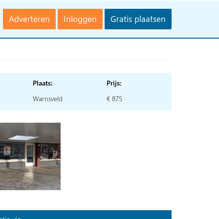
Adverteren
Inloggen
Gratis plaatsen
Plaats:
Prijs:
Warnsveld
€ 875
tie via