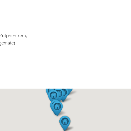
(Zutphen kern,
agemate)