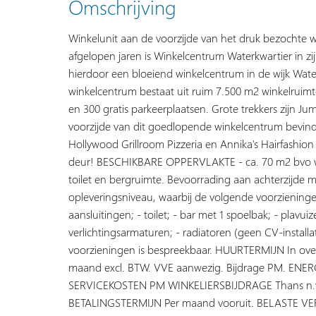
Omschrijving
Winkelunit aan de voorzijde van het druk bezochte 
afgelopen jaren is Winkelcentrum Waterkwartier in zij
hierdoor een bloeiend winkelcentrum in de wijk Wat
winkelcentrum bestaat uit ruim 7.500 m2 winkelruim
en 300 gratis parkeerplaatsen. Grote trekkers zijn J
voorzijde van dit goedlopende winkelcentrum bevindt
Hollywood Grillroom Pizzeria en Annika's Hairfashio
deur! BESCHIKBARE OPPERVLAKTE - ca. 70 m2 bvo wa
toilet en bergruimte. Bevoorrading aan achterzijd
opleveringsniveau, waarbij de volgende voorzieninge
aansluitingen; - toilet; - bar met 1 spoelbak; - plav
verlichtingsarmaturen; - radiatoren (geen CV-instal
voorzieningen is bespreekbaar. HUURTERMIJN In o
maand excl. BTW. VVE aanwezig. Bijdrage PM. ENERGIE
SERVICEKOSTEN PM WINKELIERSBIJDRAGE Thans n.v
BETALINGSTERMIJN Per maand vooruit. BELASTE VER