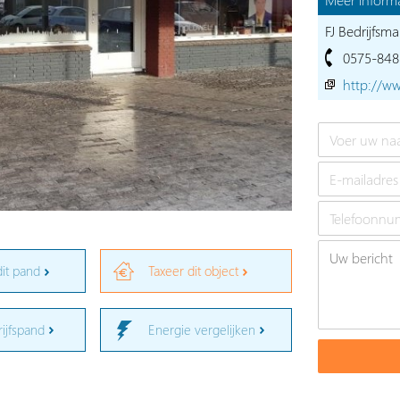
FJ Bedrijfsma
0575-848
http://ww
dit pand
Taxeer dit object
rijfspand
Energie vergelijken