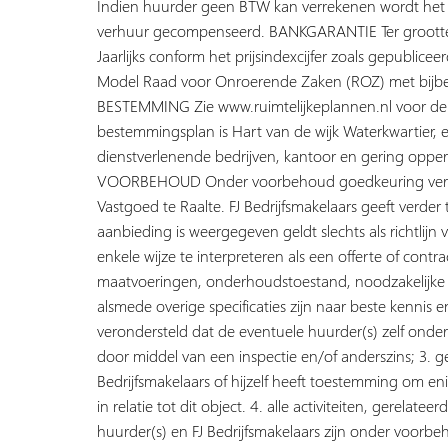
Indien huurder geen BTW kan verrekenen wordt het f
verhuur gecompenseerd. BANKGARANTIE Ter groot
Jaarlijks conform het prijsindexcijfer zoals gepub
Model Raad voor Onroerende Zaken (ROZ) met bijb
BESTEMMING Zie www.ruimtelijkeplannen.nl voor de
bestemmingsplan is Hart van de wijk Waterkwartier,
dienstverlenende bedrijven, kantoor en gering opper
VOORBEHOUD Onder voorbehoud goedkeuring verhuu
Vastgoed te Raalte. FJ Bedrijfsmakelaars geeft verder 
aanbieding is weergegeven geldt slechts als richtlijn
enkele wijze te interpreteren als een offerte of contrac
maatvoeringen, onderhoudstoestand, noodzakelijke 
alsmede overige specificaties zijn naar beste kennis 
verondersteld dat de eventuele huurder(s) zelf onderz
door middel van een inspectie en/of anderszins; 3. g
Bedrijfsmakelaars of hijzelf heeft toestemming om e
in relatie tot dit object. 4. alle activiteiten, gerelat
huurder(s) en FJ Bedrijfsmakelaars zijn onder voorb