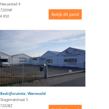
Nieuwstad 4
7201NP
Bekijk dit pand
€ 850
Bedrijfsruimte, Warnsveld
Skagerrakstraat 5
7202BZ