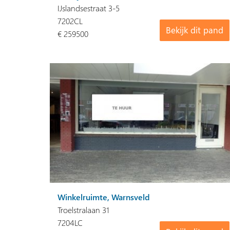
IJslandsestraat 3-5
7202CL
Bekijk dit pand
€ 259500
Winkelruimte, Warnsveld
Troelstralaan 31
7204LC