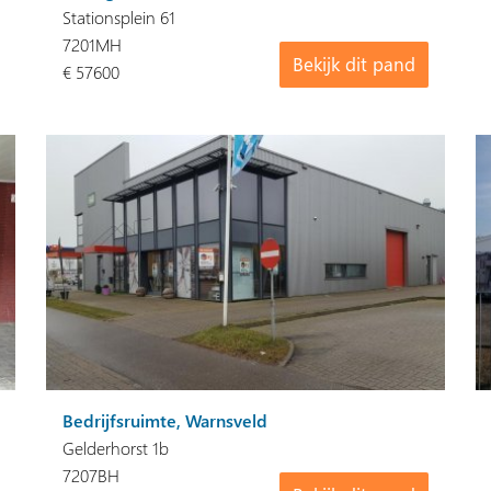
Stationsplein 61
7201MH
Bekijk dit pand
€ 57600
Bedrijfsruimte, Warnsveld
Gelderhorst 1b
7207BH