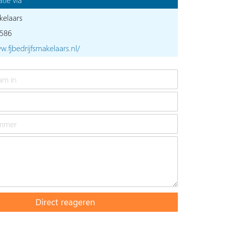
kelaars
586
w.fjbedrijfsmakelaars.nl/