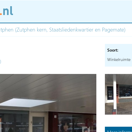
Zutphen (Zutphen kern, Staatsliedenkwartier en Pagemate)
Soort:
Winkelruimte
)
Meer informa