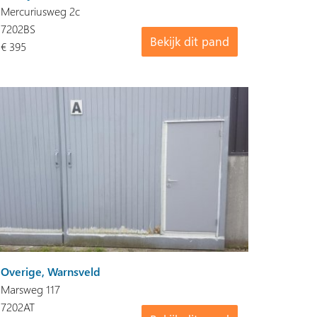
Mercuriusweg 2c
7202BS
Bekijk dit pand
€ 395
Overige, Warnsveld
Marsweg 117
7202AT