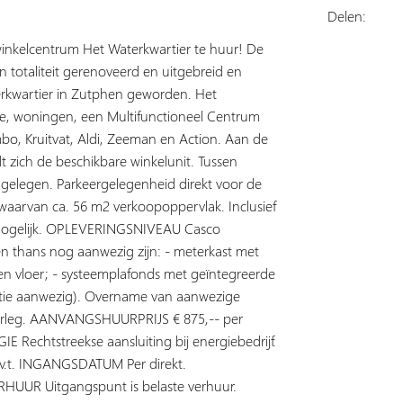
Delen:
winkelcentrum Het Waterkwartier te huur! De
n totaliteit gerenoveerd en uitgebreid en
erkwartier in Zutphen geworden. Het
te, woningen, een Multifunctioneel Centrum
umbo, Kruitvat, Aldi, Zeeman en Action. Aan de
 zich de beschikbare winkelunit. Tussen
n gelegen. Parkeergelegenheid direkt voor de
arvan ca. 56 m2 verkoopoppervlak. Inclusief
e mogelijk. OPLEVERINGSNIVEAU Casco
n thans nog aanwezig zijn: - meterkast met
uizen vloer; - systeemplafonds met geïntegreerde
latie aanwezig). Overname van aanwezige
verleg. AANVANGSHUURPRIJS € 875,-- per
 Rechtstreekse aansluiting bij energiebedrijf.
.t. INGANGSDATUM Per direkt.
HUUR Uitgangspunt is belaste verhuur.