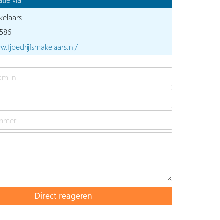
kelaars
586
w.fjbedrijfsmakelaars.nl/