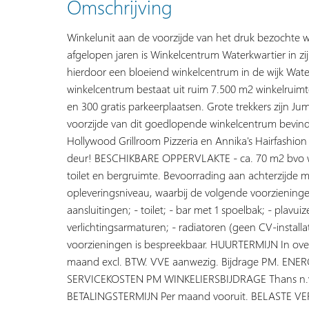
Omschrijving
Winkelunit aan de voorzijde van het druk bezochte 
afgelopen jaren is Winkelcentrum Waterkwartier in zij
hierdoor een bloeiend winkelcentrum in de wijk Wat
winkelcentrum bestaat uit ruim 7.500 m2 winkelruim
en 300 gratis parkeerplaatsen. Grote trekkers zijn J
voorzijde van dit goedlopende winkelcentrum bevindt
Hollywood Grillroom Pizzeria en Annika's Hairfashio
deur! BESCHIKBARE OPPERVLAKTE - ca. 70 m2 bvo wa
toilet en bergruimte. Bevoorrading aan achterzijd
opleveringsniveau, waarbij de volgende voorzieninge
aansluitingen; - toilet; - bar met 1 spoelbak; - plav
verlichtingsarmaturen; - radiatoren (geen CV-instal
voorzieningen is bespreekbaar. HUURTERMIJN In o
maand excl. BTW. VVE aanwezig. Bijdrage PM. ENERGIE
SERVICEKOSTEN PM WINKELIERSBIJDRAGE Thans n.v
BETALINGSTERMIJN Per maand vooruit. BELASTE VER