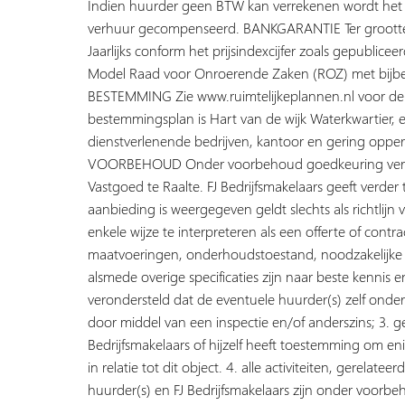
Indien huurder geen BTW kan verrekenen wordt het f
verhuur gecompenseerd. BANKGARANTIE Ter groot
Jaarlijks conform het prijsindexcijfer zoals gepub
Model Raad voor Onroerende Zaken (ROZ) met bijb
BESTEMMING Zie www.ruimtelijkeplannen.nl voor de
bestemmingsplan is Hart van de wijk Waterkwartier,
dienstverlenende bedrijven, kantoor en gering opper
VOORBEHOUD Onder voorbehoud goedkeuring verhuu
Vastgoed te Raalte. FJ Bedrijfsmakelaars geeft verder 
aanbieding is weergegeven geldt slechts als richtlijn
enkele wijze te interpreteren als een offerte of contrac
maatvoeringen, onderhoudstoestand, noodzakelijke 
alsmede overige specificaties zijn naar beste kennis 
verondersteld dat de eventuele huurder(s) zelf onderz
door middel van een inspectie en/of anderszins; 3. g
Bedrijfsmakelaars of hijzelf heeft toestemming om e
in relatie tot dit object. 4. alle activiteiten, gerelat
huurder(s) en FJ Bedrijfsmakelaars zijn onder voorb