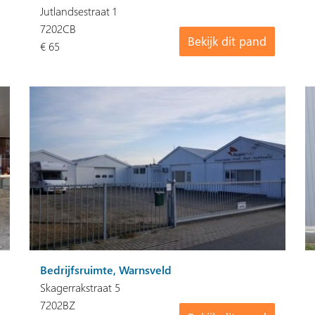
Jutlandsestraat 1
7202CB
Bekijk dit pand
€ 65
Bedrijfsruimte, Warnsveld
Skagerrakstraat 5
7202BZ