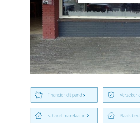
Financier dit pand
Verzeker 
Schakel makelaar in
Plaats bed