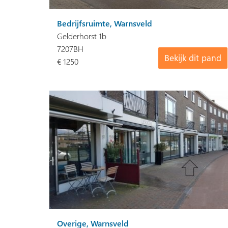
Bedrijfsruimte, Warnsveld
Gelderhorst 1b
7207BH
Bekijk dit pand
€ 1250
Overige, Warnsveld