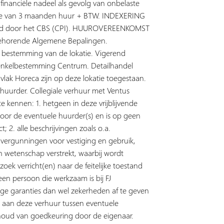
inanciële nadeel als gevolg van onbelaste
te van 3 maanden huur + BTW. INDEXERING
liceerd door het CBS (CPI). HUUROVEREENKOMST
ehorende Algemene Bepalingen.
 bestemming van de lokatie. Vigerend
 enkelbestemming Centrum. Detailhandel
vlak Horeca zijn op deze lokatie toegestaan.
rder. Collegiale verhuur met Ventus
te kennen: 1. hetgeen in deze vrijblijvende
 voor de eventuele huurder(s) en is op geen
t; 2. alle beschrijvingen zoals o.a.
vergunningen voor vestiging en gebruik,
en wetenschap verstrekt, waarbij wordt
oek verricht(en) naar de feitelijke toestand
een persoon die werkzaam is bij FJ
nige garanties dan wel zekerheden af te geven
eerd aan deze verhuur tussen eventuele
ehoud van goedkeuring door de eigenaar.