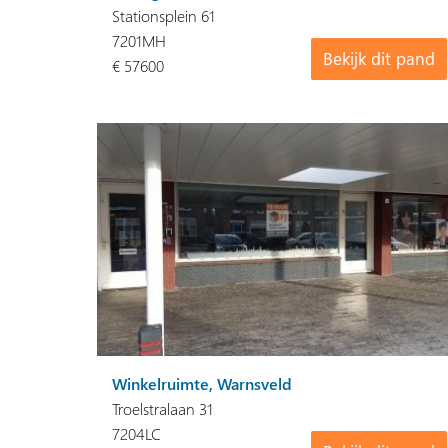
Stationsplein 61
7201MH
Bekijk dit pand
€ 57600
Winkelruimte, Warnsveld
Troelstralaan 31
7204LC