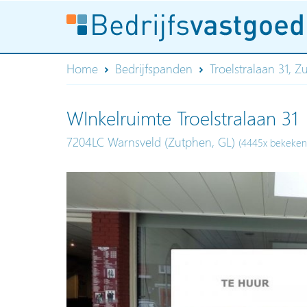
Home
Bedrijfspanden
Troelstralaan 31, 
WInkelruimte Troelstralaan 31
7204LC Warnsveld (Zutphen, GL)
(4445x bekeken