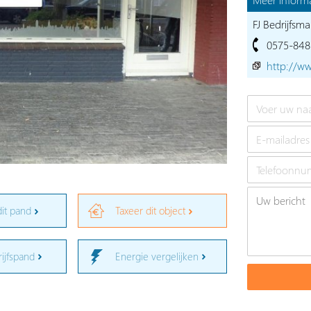
FJ Bedrijfsma
0575-848
http://ww
dit pand
Taxeer dit object
rijfspand
Energie vergelijken