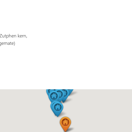
(Zutphen kern,
agemate)