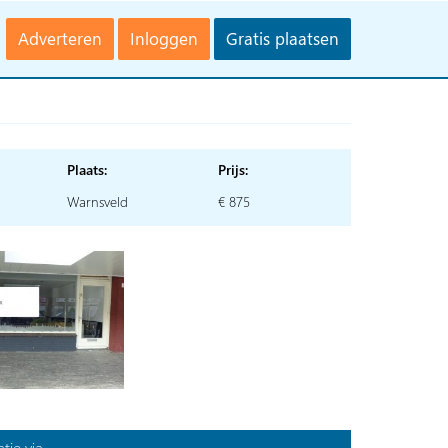
Adverteren
Inloggen
Gratis plaatsen
Plaats:
Prijs:
Warnsveld
€ 875
tie via