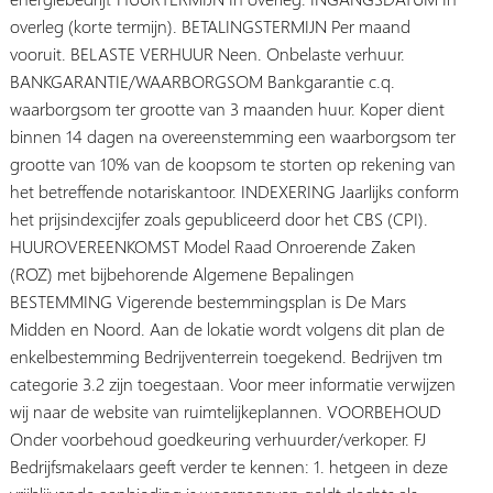
overleg (korte termijn). BETALINGSTERMIJN Per maand
vooruit. BELASTE VERHUUR Neen. Onbelaste verhuur.
BANKGARANTIE/WAARBORGSOM Bankgarantie c.q.
waarborgsom ter grootte van 3 maanden huur. Koper dient
binnen 14 dagen na overeenstemming een waarborgsom ter
grootte van 10% van de koopsom te storten op rekening van
het betreffende notariskantoor. INDEXERING Jaarlijks conform
het prijsindexcijfer zoals gepubliceerd door het CBS (CPI).
HUUROVEREENKOMST Model Raad Onroerende Zaken
(ROZ) met bijbehorende Algemene Bepalingen
BESTEMMING Vigerende bestemmingsplan is De Mars
Midden en Noord. Aan de lokatie wordt volgens dit plan de
enkelbestemming Bedrijventerrein toegekend. Bedrijven tm
categorie 3.2 zijn toegestaan. Voor meer informatie verwijzen
wij naar de website van ruimtelijkeplannen. VOORBEHOUD
Onder voorbehoud goedkeuring verhuurder/verkoper. FJ
Bedrijfsmakelaars geeft verder te kennen: 1. hetgeen in deze