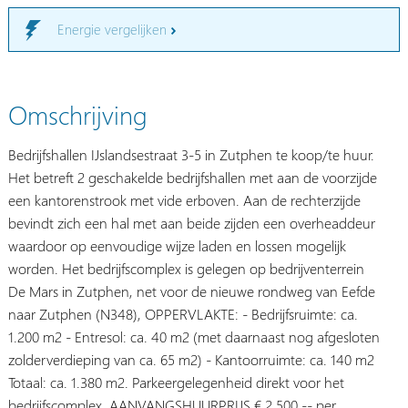
Energie vergelijken
Omschrijving
Bedrijfshallen IJslandsestraat 3-5 in Zutphen te koop/te huur.
Het betreft 2 geschakelde bedrijfshallen met aan de voorzijde
een kantorenstrook met vide erboven. Aan de rechterzijde
bevindt zich een hal met aan beide zijden een overheaddeur
waardoor op eenvoudige wijze laden en lossen mogelijk
worden. Het bedrijfscomplex is gelegen op bedrijventerrein
De Mars in Zutphen, net voor de nieuwe rondweg van Eefde
naar Zutphen (N348), OPPERVLAKTE: - Bedrijfsruimte: ca.
1.200 m2 - Entresol: ca. 40 m2 (met daarnaast nog afgesloten
zolderverdieping van ca. 65 m2) - Kantoorruimte: ca. 140 m2
Totaal: ca. 1.380 m2. Parkeergelegenheid direkt voor het
bedrijfscomplex. AANVANGSHUURPRIJS € 2.500,-- per