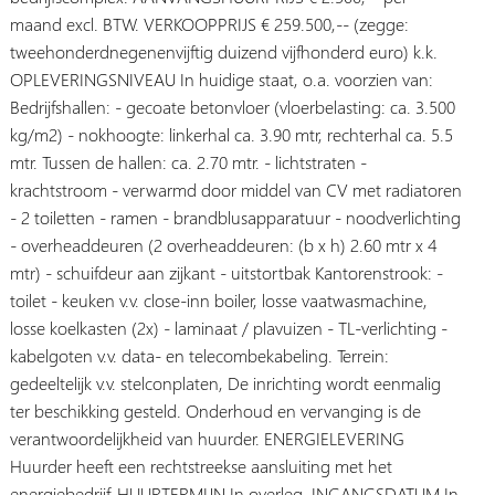
maand excl. BTW. VERKOOPPRIJS € 259.500,-- (zegge:
tweehonderdnegenenvijftig duizend vijfhonderd euro) k.k.
OPLEVERINGSNIVEAU In huidige staat, o.a. voorzien van:
Bedrijfshallen: - gecoate betonvloer (vloerbelasting: ca. 3.500
kg/m2) - nokhoogte: linkerhal ca. 3.90 mtr, rechterhal ca. 5.5
mtr. Tussen de hallen: ca. 2.70 mtr. - lichtstraten -
krachtstroom - verwarmd door middel van CV met radiatoren
- 2 toiletten - ramen - brandblusapparatuur - noodverlichting
- overheaddeuren (2 overheaddeuren: (b x h) 2.60 mtr x 4
mtr) - schuifdeur aan zijkant - uitstortbak Kantorenstrook: -
toilet - keuken v.v. close-inn boiler, losse vaatwasmachine,
losse koelkasten (2x) - laminaat / plavuizen - TL-verlichting -
kabelgoten v.v. data- en telecombekabeling. Terrein:
gedeeltelijk v.v. stelconplaten, De inrichting wordt eenmalig
ter beschikking gesteld. Onderhoud en vervanging is de
verantwoordelijkheid van huurder. ENERGIELEVERING
Huurder heeft een rechtstreekse aansluiting met het
energiebedrijf. HUURTERMIJN In overleg. INGANGSDATUM In