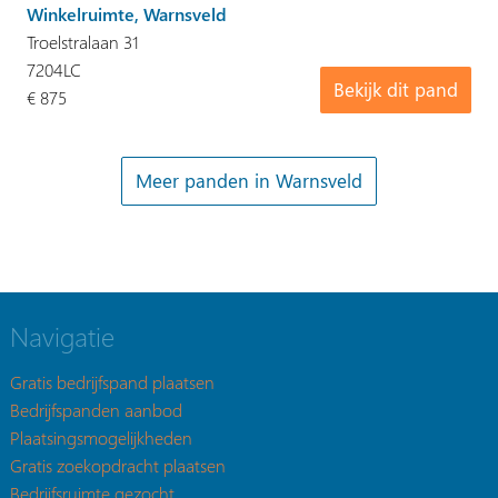
Winkelruimte, Warnsveld
Troelstralaan 31
7204LC
Bekijk dit pand
€ 875
Meer panden in Warnsveld
Navigatie
Gratis bedrijfspand plaatsen
Bedrijfspanden aanbod
Plaatsingsmogelijkheden
Gratis zoekopdracht plaatsen
Bedrijfsruimte gezocht