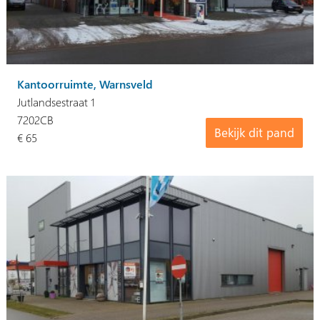
Kantoorruimte, Warnsveld
Jutlandsestraat 1
7202CB
Bekijk dit pand
€ 65