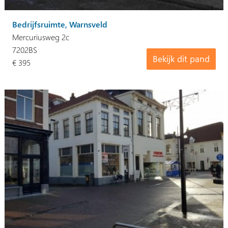
Bedrijfsruimte, Warnsveld
Mercuriusweg 2c
7202BS
Bekijk dit pand
€ 395