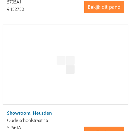
5705AJ
Bekijk dit pand
€ 152750
Showroom, Heusden
Oude schoolstraat 16
5256TA