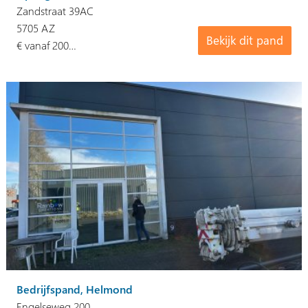
Zandstraat 39AC
5705 AZ
Bekijk dit pand
€ vanaf 200…
Bedrijfspand, Helmond
Engelseweg 200