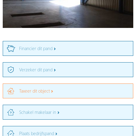
Financier dit pand
Verzeker dit pand
Taxeer dit object
Schakel makelaar in
Plaats bedrijfspand