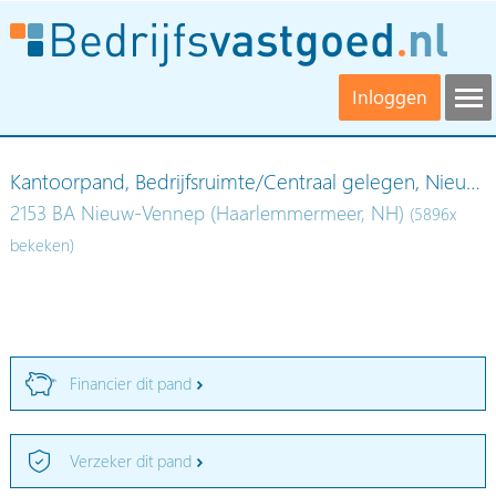
Inloggen
Kantoorpand, Bedrijfsruimte/Centraal gelegen, Nieu…
2153 BA Nieuw-Vennep (Haarlemmermeer, NH)
(5896x
bekeken)
Financier dit pand
Verzeker dit pand