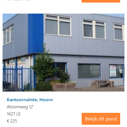
Kantoorruimte, Hoorn
Atoomweg 12`
1627 LE
Bekijk dit pand
€ 225