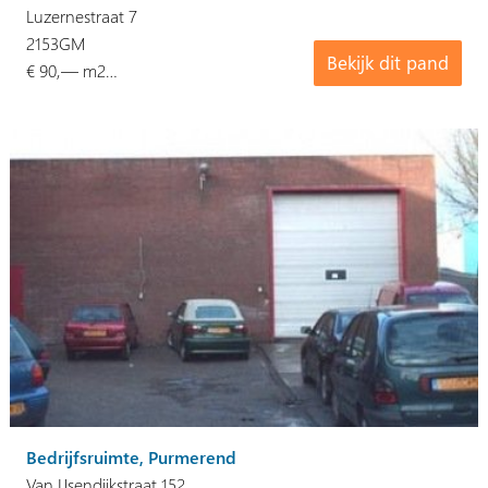
Luzernestraat 7
2153GM
Bekijk dit pand
€ 90,— m2…
Bedrijfsruimte, Purmerend
Van IJsendijkstraat 152