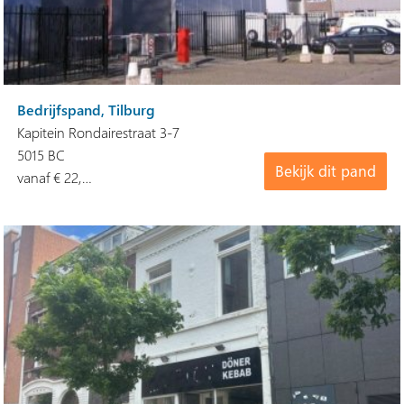
Bedrijfspand, Tilburg
Kapitein Rondairestraat 3-7
5015 BC
Bekijk dit pand
vanaf € 22,…