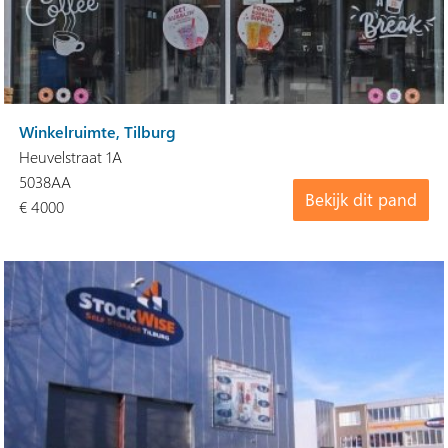
Winkelruimte, Tilburg
Heuvelstraat 1A
5038AA
Bekijk dit pand
€ 4000