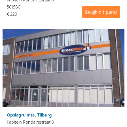
5015BC
Bekijk dit pand
€ 220
Opslagruimte, Tilburg
Kapitein Rondairestraat 3