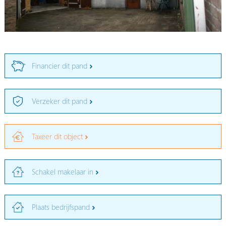
Financier dit pand
Verzeker dit pand
Taxeer dit object
Schakel makelaar in
Plaats bedrijfspand