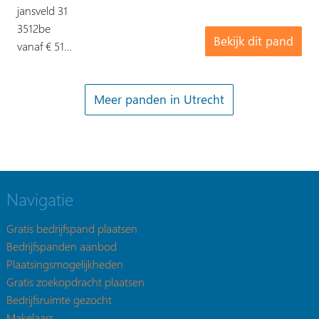
jansveld 31
3512be
Bekijk dit pand
vanaf € 51…
Meer panden in Utrecht
Navigatie
Gratis bedrijfspand plaatsen
Bedrijfspanden aanbod
Plaatsingsmogelijkheden
Gratis zoekopdracht plaatsen
Bedrijfsruimte gezocht
Makelaars