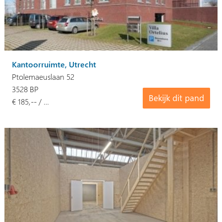
Kantoorruimte, Utrecht
Ptolemaeuslaan 52
3528 BP
Bekijk dit pand
€ 185,-- / …