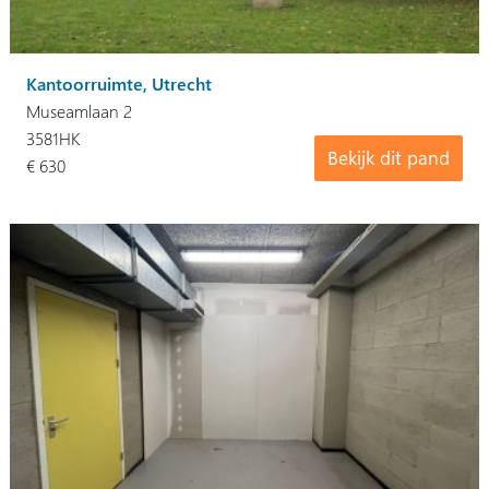
Kantoorruimte, Utrecht
Museamlaan 2
3581HK
Bekijk dit pand
€ 630