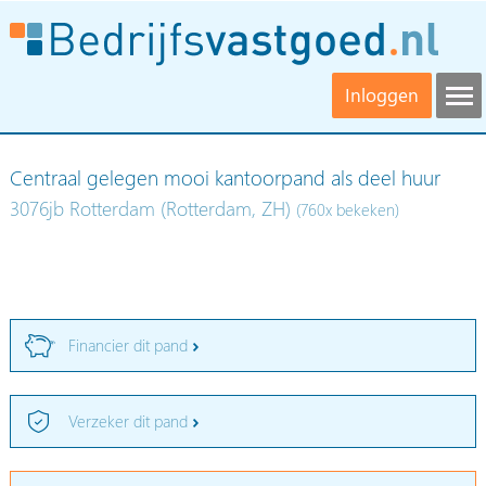
Inloggen
Centraal gelegen mooi kantoorpand als deel huur
3076jb Rotterdam (Rotterdam, ZH)
(760x bekeken)
Financier dit pand
Verzeker dit pand