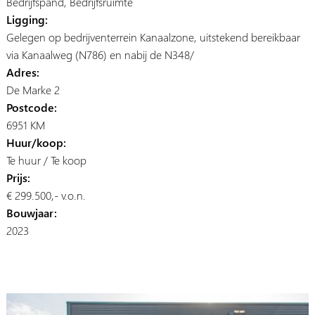
Bedrijfspand, Bedrijfsruimte
Ligging:
Gelegen op bedrijventerrein Kanaalzone, uitstekend bereikbaar
via Kanaalweg (N786) en nabij de N348/
Adres:
De Marke 2
Postcode:
6951 KM
Huur/koop:
Te huur / Te koop
Prijs:
€ 299.500,- v.o.n.
Bouwjaar:
2023