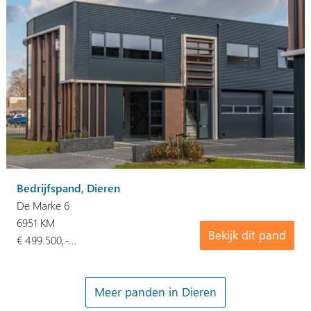
Bedrijfspand, Dieren
De Marke 6
6951 KM
Bekijk dit pand
€ 499.500,-…
Meer panden in Dieren