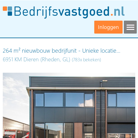
Inloggen
264 m² nieuwbouw bedrijfunit - Unieke locatie…
6951 KM Dieren (Rheden, GL)
(783x bekeken)