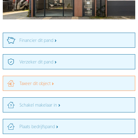
Financier dit pand
Verzeker dit pand
Taxeer dit object
Schakel makelaar in
Plaats bedrijfspand