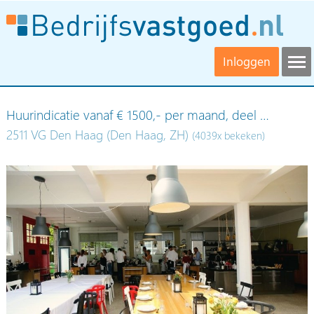
Inloggen
Huurindicatie vanaf € 1500,- per maand, deel …
2511 VG Den Haag (Den Haag, ZH)
(4039x bekeken)