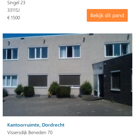
Singel 23
3311SJ
Bekijk dit pand
€ 1500
Kantoorruimte, Dordrecht
Vissersdijk Beneden 70