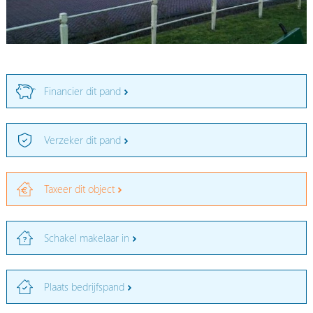
Financier dit pand
Verzeker dit pand
Taxeer dit object
Schakel makelaar in
Plaats bedrijfspand