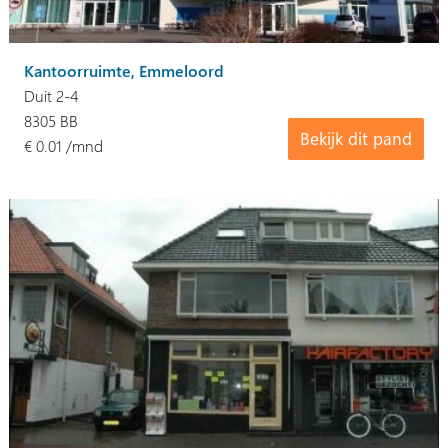
Kantoorruimte, Emmeloord
Duit 2-4
8305 BB
Bekijk dit pand
€ 0.01 /mnd