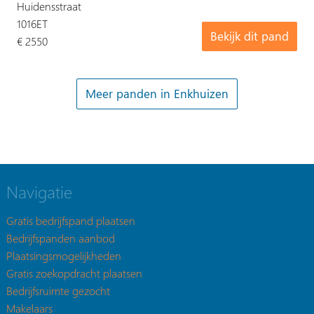
Huidensstraat
1016ET
Bekijk dit pand
€ 2550
Meer panden in Enkhuizen
Navigatie
Gratis bedrijfspand plaatsen
Bedrijfspanden aanbod
Plaatsingsmogelijkheden
Gratis zoekopdracht plaatsen
Bedrijfsruimte gezocht
Makelaars