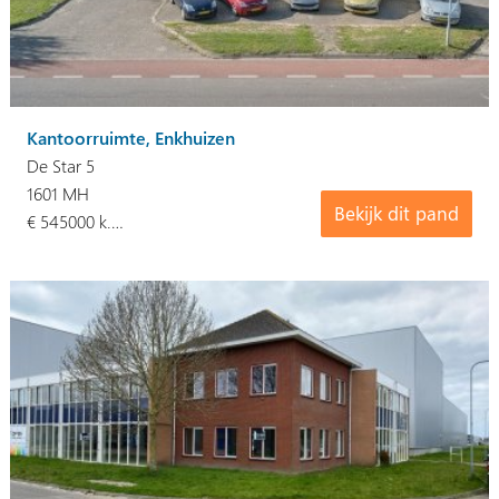
Kantoorruimte, Enkhuizen
De Star 5
1601 MH
Bekijk dit pand
€ 545000 k.…